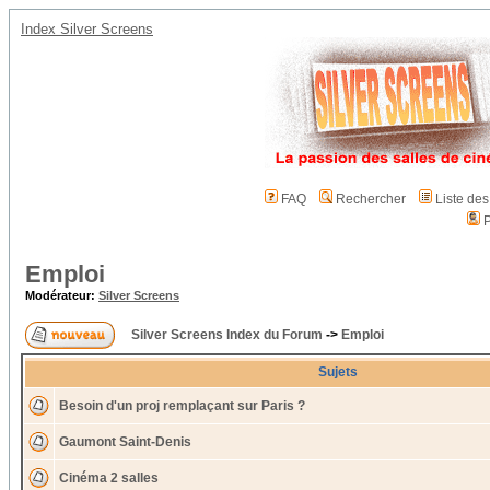
Index Silver Screens
FAQ
Rechercher
Liste de
P
Emploi
Modérateur:
Silver Screens
Silver Screens Index du Forum
->
Emploi
Sujets
Besoin d'un proj remplaçant sur Paris ?
Gaumont Saint-Denis
Cinéma 2 salles