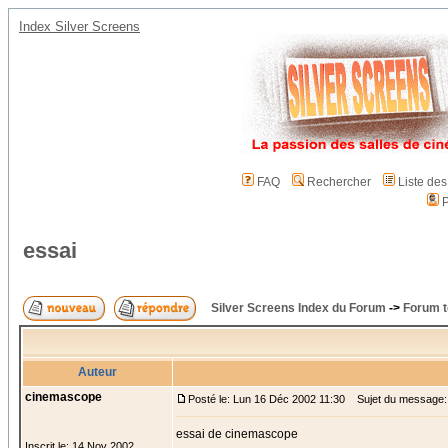
Index Silver Screens
FAQ
Rechercher
Liste de
P
essai
Silver Screens Index du Forum
->
Forum t
Auteur
cinemascope
Posté le: Lun 16 Déc 2002 11:30
Sujet du message:
essai de cinemascope
Inscrit le: 14 Nov 2002