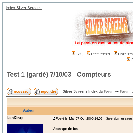
Index Silver Screens
FAQ
Rechercher
Liste de
P
Test 1 (gardé) 7/10/03 - Compteurs
Silver Screens Index du Forum
->
Forum t
Auteur
LenKinap
Posté le: Mar 07 Oct 2003 14:02
Sujet du message: 
Message de test: