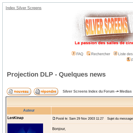
Index Silver Screens
FAQ
Rechercher
Liste de
P
Projection DLP - Quelques news
Silver Screens Index du Forum
->
Medias
Auteur
LenKinap
Posté le: Sam 29 Nov 2003 11:27
Sujet du message:
Bonjour,