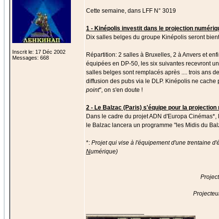
Cette semaine, dans LFF N° 3019
1 - Kinépolis investit dans le projection numériq
Dix salles belges du groupe Kinépolis seront bi
Inscrit le: 17 Déc 2002
Répartition: 2 salles à Bruxelles, 2 à Anvers et en
Messages: 668
équipées en DP-50, les six suivantes recevront u
salles belges sont remplacés après .... trois ans 
diffusion des pubs via le DLP. Kinépolis ne cache 
point
", on s'en doute !
2 - Le Balzac (Paris) s'équipe pour la projectio
Dans le cadre du projet ADN d'Europa Cinémas*, l
le Balzac lancera un programme "les Midis du Balz
*:
Projet qui vise à l'équipement d'une trentaine
N
umérique)
Projec
Projecteu
_________________