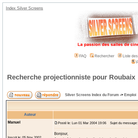
Index Silver Screens
FAQ
Rechercher
Liste de
P
Recherche projectionniste pour Roubaix
Silver Screens Index du Forum
->
Emploi
Auteur
Manuel
Posté le: Lun 01 Mar 2004 19:06
Sujet du message: 
Bonjour,
Inscrit le: 05 Nov 2002