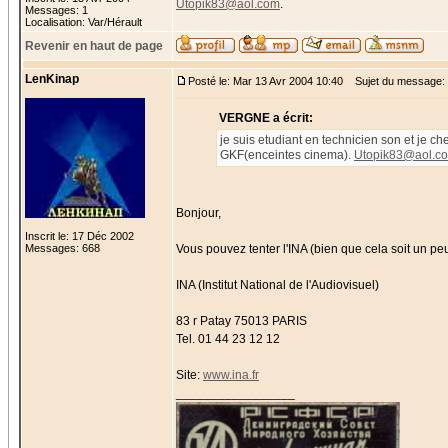
Utopik83@aol.com
.
Messages: 1
Localisation: Var/Hérault
Revenir en haut de page
LenKinap
Posté le: Mar 13 Avr 2004 10:40
Sujet du message: 
VERGNE a écrit:
je suis etudiant en technicien son et je c
GKF(enceintes cinema).
Utopik83@aol.c
Bonjour,
Inscrit le: 17 Déc 2002
Messages: 668
Vous pouvez tenter l'INA (bien que cela soit un pe
INA (Institut National de l'Audiovisuel)
83 r Patay 75013 PARIS
Tel. 01 44 23 12 12
Site:
www.ina.fr
_________________