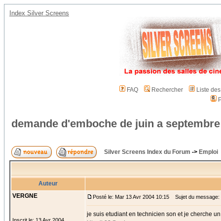
Index Silver Screens
FAQ
Rechercher
Liste de
P
demande d'emboche de juin a septembre
Silver Screens Index du Forum
->
Emploi
Auteur
VERGNE
Posté le: Mar 13 Avr 2004 10:15
Sujet du message: 
je suis etudiant en technicien son et je cherche u
Inscrit le: 13 Avr 2004