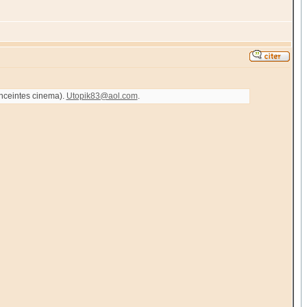
enceintes cinema).
Utopik83@aol.com
.