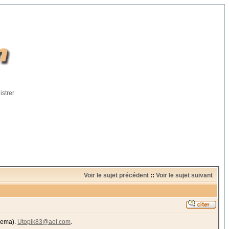
istrer
Voir le sujet précédent
::
Voir le sujet suivant
inema).
Utopik83@aol.com
.