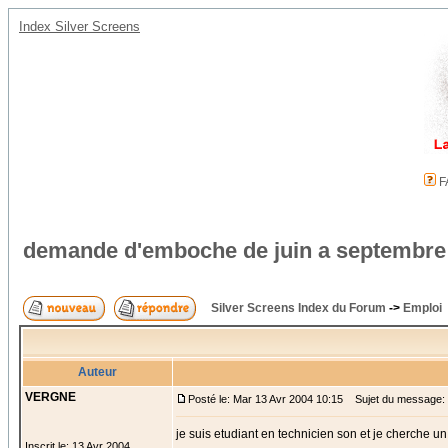
Index Silver Screens
F
demande d'emboche de juin a septembre
Silver Screens Index du Forum
->
Emploi
Auteur
VERGNE
Posté le: Mar 13 Avr 2004 10:15
Sujet du message: 
je suis etudiant en technicien son et je cherche u
Inscrit le: 13 Avr 2004