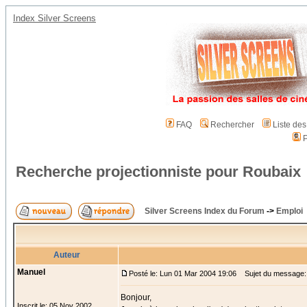
Index Silver Screens
FAQ
Rechercher
Liste de
P
Recherche projectionniste pour Roubaix
Silver Screens Index du Forum
->
Emploi
Auteur
Manuel
Posté le: Lun 01 Mar 2004 19:06
Sujet du message: 
Bonjour,
Inscrit le: 05 Nov 2002