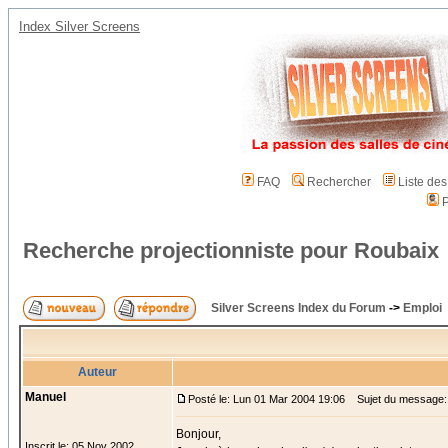
Index Silver Screens
FAQ
Rechercher
Liste de
P
Recherche projectionniste pour Roubaix
Silver Screens Index du Forum
->
Emploi
Auteur
Manuel
Posté le: Lun 01 Mar 2004 19:06
Sujet du message: 
Bonjour,
Inscrit le: 05 Nov 2002