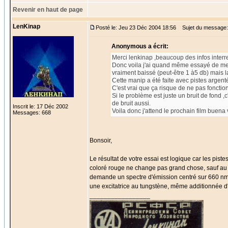
Revenir en haut de page
LenKinap
Posté le: Jeu 23 Déc 2004 18:56
Sujet du message:
Anonymous a écrit:
Merci lenkinap ,beaucoup des infos interr
Donc voila j'ai quand même essayé de mett
vraiment baissé (peut-être 1 à5 db) mais la 
Cette manip a été faite avec pistes argent
C'est vrai que ça risque de ne pas fonctio
Si le problème est juste un bruit de fond ,
de bruit aussi.
Inscrit le: 17 Déc 2002
Voila donc j'attend le prochain film buena 
Messages: 668
Bonsoir,
Le résultat de votre essai est logique car les pist
coloré rouge ne change pas grand chose, sauf au ni
demande un spectre d'émission centré sur 660 nm
une excitatrice au tungstène, même additionnée d'u
_________________