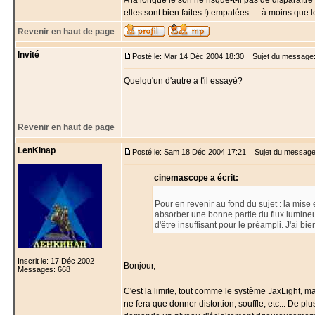
A la longue le son ne risque-t-il pas de disparaîtr
elles sont bien faites !) empatées .... à moins que
Revenir en haut de page
Invité
Posté le: Mar 14 Déc 2004 18:30
Sujet du message
Quelqu'un d'autre a t'il essayé?
Revenir en haut de page
LenKinap
Posté le: Sam 18 Déc 2004 17:21
Sujet du message
cinemascope a écrit:
Pour en revenir au fond du sujet : la mise
absorber une bonne partie du flux lumineux 
d'être insuffisant pour le préampli. J'ai b
Inscrit le: 17 Déc 2002
Bonjour,
Messages: 668
C'est la limite, tout comme le système JaxLight, ma
ne fera que donner distortion, souffle, etc... De pl