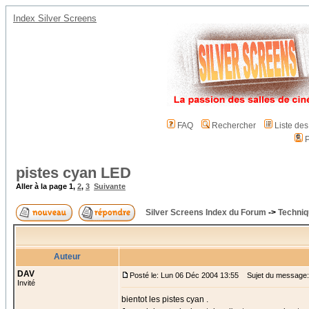
Index Silver Screens
FAQ
Rechercher
Liste de
P
pistes cyan LED
Aller à la page
1
,
2
,
3
Suivante
Silver Screens Index du Forum
->
Techniq
Auteur
DAV
Posté le: Lun 06 Déc 2004 13:55
Sujet du message:
Invité
bientot les pistes cyan .