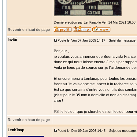
Dernière édition par LenKinap le Ven 14 Mai 2021 16:53; 
Revenir en haut de page
Invité
Posté le: Ven 07 Jan 2005 14:17
Sujet du message:
Bonjour ,
je voulais vous annoncer que Buena vista France v
donc ce qui nous laisse encore 3 mois par rapport 
Voila je tiens ça de source sûr ,je l'ai demandé p
Et encore merci à Lenkinap pour toutes les précisi
fasceau.Je vais donc me lancer à la recherce soit d
Est ce que certains d'entre vous ont ils des combi
(c'est pour le 35 mm à domicile et non en cinema) 
cher !
PS :le lecteur que je cherche est un lecteur pour vi
Revenir en haut de page
LenKinap
Posté le: Dim 09 Jan 2005 14:45
Sujet du message: