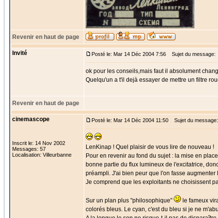
Revenir en haut de page
Invité
Posté le: Mar 14 Déc 2004 7:56
Sujet du message:
ok pour les conseils,mais faut il absolument change
Quelqu'un a t'il dejà essayer de mettre un filtre r
Revenir en haut de page
cinemascope
Posté le: Mar 14 Déc 2004 11:50
Sujet du message:
Inscrit le: 14 Nov 2002
LenKinap ! Quel plaisir de vous lire de nouveau !
Messages: 57
Localisation: Villeurbanne
Pour en revenir au fond du sujet : la mise en plac
bonne partie du flux lumineux de l'excitatrice, donc
préampli. J'ai bien peur que l'on fasse augmenter l
Je comprend que les exploitants ne choisissent pas
Sur un plan plus "philosophique"
le fameux vir
colorés bleus. Le cyan, c'est du bleu si je ne m'ab