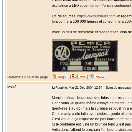
excitatrice à LED vous-même ! Pensez seulement 
Ex. de sources:
http://www.lumileds.com/
et regard
fonctionnera 100 000 heures et consommera 200
Avec un peu de recherche et d'adaptation, cela devr
_________________
Revenir en haut de page
Invité
Posté le: Mar 21 Déc 2004 12:54
Sujet du message
Merci lenkinap ,beaucoup des infos interressantes
Donc voila j'ai quand même essayé de mettre un fi
(peut-être 1 à5 db) mais la surprise est qu'il n'y a p
Cette manip a été faite avec pistes argenté et pist
C'est vrai que ça risque de ne pas fonctionné mais
Si le problème est juste un bruit de fond ,c'est pa
Voila donc j'attend le prochain film buena vista po