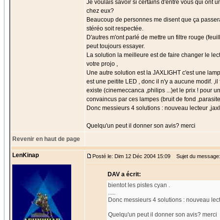
Je voulais savoir si certains d'entre vous qui ont u
chez eux?
Beaucoup de personnes me disent que ça passera ,qu
stéréo soit respectée.
D'autres m'ont parlé de mettre un filtre rouge (fe
peut toujours essayer.
La solution la meilleure est de faire changer le lec
votre projo ,
Une autre solution est la JAXLIGHT c'est une lam
est une peitite LED , donc il n'y a aucune modif. ,i
existe (cinemeccanca ,philips ...)et le prix ! pou
convaincus par ces lampes (bruit de fond ,parasites
Donc messieurs 4 solutions : nouveau lecteur ,jaxli
Quelqu'un peut il donner son avis? merci
Revenir en haut de page
LenKinap
Posté le: Dim 12 Déc 2004 15:09
Sujet du message:
DAV a écrit:
bientot les pistes cyan .
.....
Donc messieurs 4 solutions : nouveau lecteu
Quelqu'un peut il donner son avis? merci