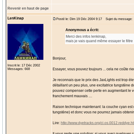
Revenir en haut de page
LenKinap
Posté le: Dim 19 Déc 2004 9:17
Sujet du message:
Anonymous a écrit:
Merci des infos lenkinap,
mais je vais quand même essayer le filtre 
Bonjour,
Inscrit le: 17 Déc 2002
Messages: 668
Essayer, vous pouvez toujours ... cela ne coûte rie
Je reconnais que le prix des JaxLights est trop éle
détaillant un peu plus, une excitatrice tungstène 
pouvez compenser cette perte en augmentant le v
franchement mauvais ....
Raison technique maintenant: la couche cyan est 
tungstène) et donc vous ne pourrez jamais obtenir 
Lire:
http://www.dyetracks.org/ci.os.0012.reddye.h
Il vous reste une solution: si vous avez quelque