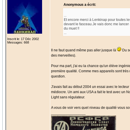
Anonymous a écrit:
...
Et encore merci à Lenkinap pour toutes les
devant le fasceau.Je vais donc me lancer à 
du muet !!
...
Inscrit le: 17 Déc 2002
Messages: 668
Il ne faut quand même pas aller jusque là
Du so
des merveilles).
Pour ma part, j'ai eu la chance qu'un élève ingé
première qualité. Comme mes appareils sont très ra
question.
J'avais fait au début 2004 un essai avec le lecteur
médiocre. Un ami aux USA a fait le test avec un N
Light sans régulateur.
A vous de voir vers quel niveau de qualité vous souh
_________________