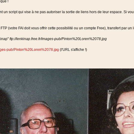
ique !
un script qui vise à ne pas autoriser la sortie de liens hors de leur espace. Si vou
e FTP (votre FAI doit vous offrir cette possibilité ou un compte Free), transfert par u
kinap"
ftp://lenkinap.free.fr/Images-pub/Pinton%20Loren%2078.jpg
/Images-pub/Pinton%20Loren%2078.jpg
(l'URL s'affiche !)