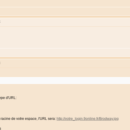
:
:
type d'URL:
 racine de votre espace, l'URL sera:
http://votre_login.9online.fr/Brodway.jpg
]