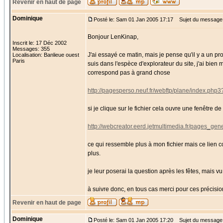
Revenir en haut de page
Dominique
Posté le: Sam 01 Jan 2005 17:17
Sujet du message
Bonjour LenKinap,
Inscrit le: 17 Déc 2002
Messages: 355
J'ai essayé ce matin, mais je pense qu'il y a un p
Localisation: Banlieue ouest
Paris
suis dans l'espèce d'explorateur du site, j'ai bien
correspond pas à grand chose
http://pagesperso.neuf.fr/webftp/plane/ind
si je clique sur le fichier cela ouvre une fenêtre d
http://webcreator.eerd.jetmultimedia.fr/pages_gen
ce qui ressemble plus à mon fichier mais ce lien c
plus.
je leur poserai la question après les fêtes, mais v
à suivre donc, en tous cas merci pour ces précisio
Revenir en haut de page
Dominique
Posté le: Sam 01 Jan 2005 17:20
Sujet du message