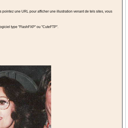
s pointez une URL pour afficher une illustration venant de tels sites, vous
n logiciel type "FlashFXP" ou "CuteFTP".