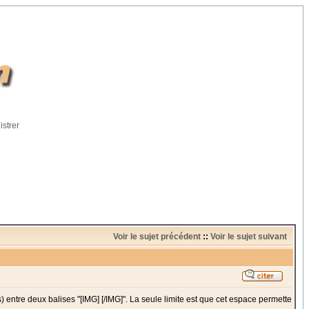
istrer
Voir le sujet précédent
::
Voir le sujet suivant
(s) entre deux balises "[IMG] [/IMG]". La seule limite est que cet espace permette