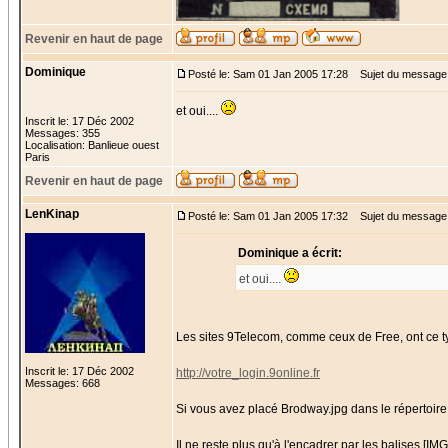
Revenir en haut de page
Dominique
Posté le: Sam 01 Jan 2005 17:28
Sujet du message
et oui....
Inscrit le: 17 Déc 2002
Messages: 355
Localisation: Banlieue ouest
Paris
Revenir en haut de page
LenKinap
Posté le: Sam 01 Jan 2005 17:32
Sujet du message
Dominique a écrit:
et oui....
Les sites 9Telecom, comme ceux de Free, ont ce 
Inscrit le: 17 Déc 2002
http://votre_login.9online.fr
Messages: 668
Si vous avez placé Brodway.jpg dans le répertoire
Il ne reste plus qu'à l'encadrer par les balises [IMG