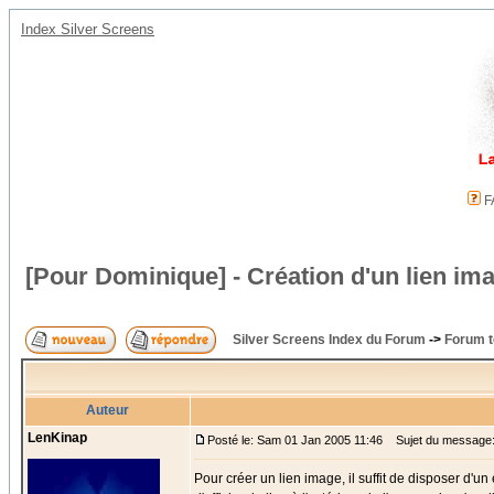
Index Silver Screens
F
[Pour Dominique] - Création d'un lien im
Silver Screens Index du Forum
->
Forum t
Auteur
LenKinap
Posté le: Sam 01 Jan 2005 11:46
Sujet du message: [
Pour créer un lien image, il suffit de disposer d'un