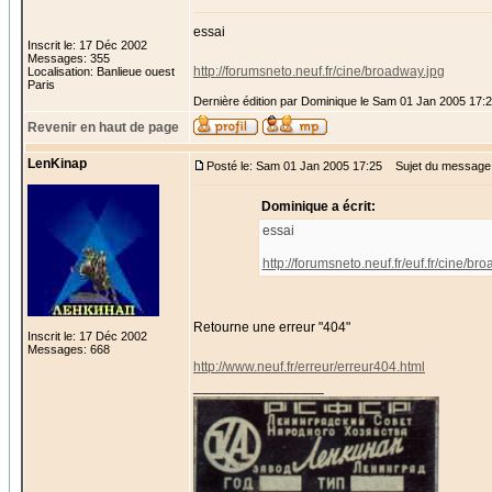
essai
Inscrit le: 17 Déc 2002
Messages: 355
http://forumsneto.neuf.fr/cine/broadway.jpg
Localisation: Banlieue ouest
Paris
Dernière édition par Dominique le Sam 01 Jan 2005 17:27
Revenir en haut de page
LenKinap
Posté le: Sam 01 Jan 2005 17:25
Sujet du message
Dominique a écrit:
essai
http://forumsneto.neuf.fr/euf.fr/cine/br
Retourne une erreur "404"
Inscrit le: 17 Déc 2002
Messages: 668
http://www.neuf.fr/erreur/erreur404.html
_________________