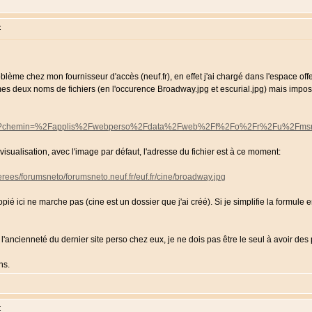
:
roblème chez mon fournisseur d'accès (neuf.fr), en effet j'ai chargé dans l'espace o
 mes deux noms de fichiers (en l'occurence Broadway.jpg et escurial.jpg) mais impossi
ex.php3?chemin=%2Fapplis%2Fwebperso%2Fdata%2Fweb%2Ff%2Fo%2Fr%2Fu%2Fmsn
e visualisation, avec l'image par défaut, l'adresse du fichier est à ce moment:
erees/forumsneto/forumsneto.neuf.fr/euf.fr/cine/broadway.jpg
opié ici ne marche pas (cine est un dossier que j'ai créé). Si je simplifie la formu
u l'ancienneté du dernier site perso chez eux, je ne dois pas être le seul à avoir de
ns.
: