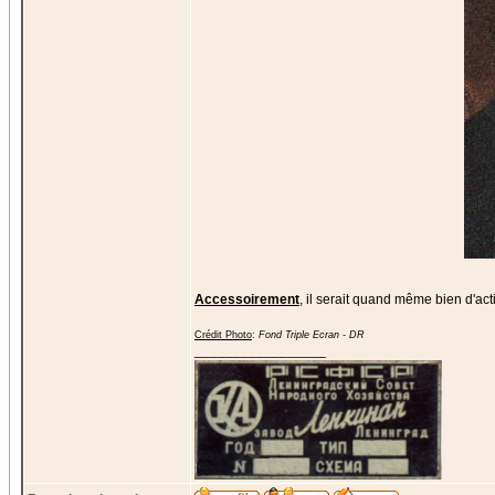
Accessoirement
, il serait quand même bien d'acti
Crédit Photo
:
Fond Triple Ecran - DR
_________________