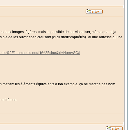
ffert deux images lègères, mais impossible de les visualiser, même quand ja
ble de les ouvrir et en creusant (click droit/propriétés) j'ai une adresse qui ne
eto%2Fforumsneto.neuf.fr%2Fcine&tri=NomASC#
le en mettant les éléments équivalents à ton exemple, ça ne marche pas nom
s problèmes.