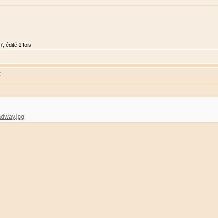
; édité 1 fois
:
oadway.jpg