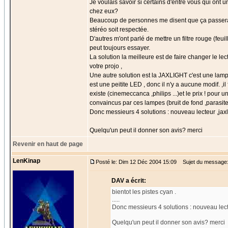
Je voulais savoir si certains d'entre vous qui ont u
chez eux?
Beaucoup de personnes me disent que ça passera ,qu
stéréo soit respectée.
D'autres m'ont parlé de mettre un filtre rouge (fe
peut toujours essayer.
La solution la meilleure est de faire changer le lec
votre projo ,
Une autre solution est la JAXLIGHT c'est une lam
est une peitite LED , donc il n'y a aucune modif. ,i
existe (cinemeccanca ,philips ...)et le prix ! pou
convaincus par ces lampes (bruit de fond ,parasites
Donc messieurs 4 solutions : nouveau lecteur ,jaxli
Quelqu'un peut il donner son avis? merci
Revenir en haut de page
LenKinap
Posté le: Dim 12 Déc 2004 15:09
Sujet du message:
DAV a écrit:
bientot les pistes cyan .
.....
Donc messieurs 4 solutions : nouveau lecteu
Quelqu'un peut il donner son avis? merci