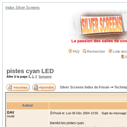
Index Silver Screens
FAQ
Rechercher
Liste de
P
pistes cyan LED
Aller à la page
1
,
2
,
3
Suivante
Silver Screens Index du Forum
->
Techniq
Auteur
DAV
Posté le: Lun 06 Déc 2004 13:55
Sujet du message:
Invité
bientot les pistes cyan .