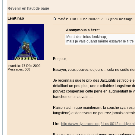
Revenir en haut de page
LenKinap
Posté le: Dim 19 Déc 2004 9:17
Sujet du message:
Anonymous a écrit:
Merci des infos lenkinap,
mais je vais quand même essayer le filtre 
Bonjour,
Inscrit le: 17 Déc 2002
Messages: 668
Essayer, vous pouvez toujours ... cela ne coûte rie
Je reconnais que le prix des JaxLights est trop éle
détaillant un peu plus, une excitatrice tungstène 
pouvez compenser cette perte en augmentant le v
franchement mauvais ....
Raison technique maintenant: la couche cyan est 
tungstène) et donc vous ne pourrez jamais obtenir 
Lire:
http://www.dyetracks.org/ci.os.0012.reddye.h
Il vous reste une solution: si vous avez quelque