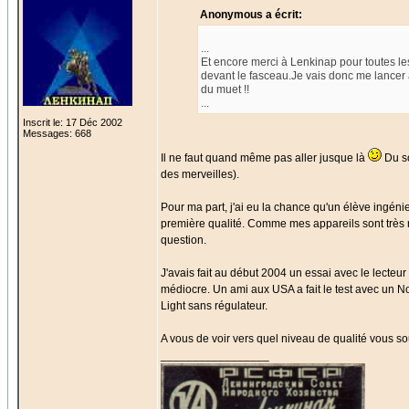
Anonymous a écrit:
...
Et encore merci à Lenkinap pour toutes les
devant le fasceau.Je vais donc me lancer à 
du muet !!
...
Inscrit le: 17 Déc 2002
Messages: 668
Il ne faut quand même pas aller jusque là
Du so
des merveilles).
Pour ma part, j'ai eu la chance qu'un élève ingé
première qualité. Comme mes appareils sont très ra
question.
J'avais fait au début 2004 un essai avec le lecteur
médiocre. Un ami aux USA a fait le test avec un N
Light sans régulateur.
A vous de voir vers quel niveau de qualité vous souh
_________________