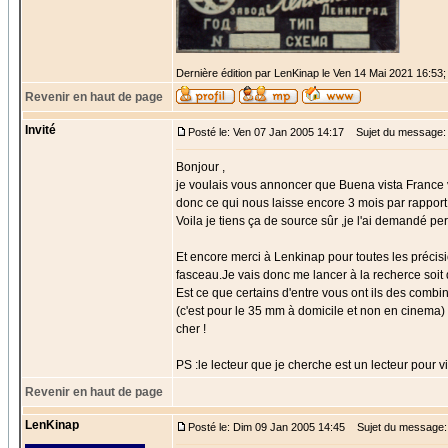
Dernière édition par LenKinap le Ven 14 Mai 2021 16:53; 
Revenir en haut de page
Invité
Posté le: Ven 07 Jan 2005 14:17
Sujet du message:
Bonjour ,
je voulais vous annoncer que Buena vista France v
donc ce qui nous laisse encore 3 mois par rapport 
Voila je tiens ça de source sûr ,je l'ai demandé p
Et encore merci à Lenkinap pour toutes les précisi
fasceau.Je vais donc me lancer à la recherce soit d
Est ce que certains d'entre vous ont ils des combi
(c'est pour le 35 mm à domicile et non en cinema) 
cher !
PS :le lecteur que je cherche est un lecteur pour vi
Revenir en haut de page
LenKinap
Posté le: Dim 09 Jan 2005 14:45
Sujet du message: