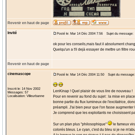
Revenir en haut de page
Invité
Posté le: Mar 14 Déc 2004 7:56
Sujet du message:
ok pour les conseils,mais faut il absolument change
Quelqu'un a t'il dejà essayer de mettre un filtre r
Revenir en haut de page
cinemascope
Posté le: Mar 14 Déc 2004 11:50
Sujet du message:
Inscrit le: 14 Nov 2002
LenKinap ! Quel plaisir de vous lire de nouveau !
Messages: 57
Localisation: Villeurbanne
Pour en revenir au fond du sujet : la mise en plac
bonne partie du flux lumineux de l'excitatrice, donc
préampli. J'ai bien peur que l'on fasse augmenter l
Je comprend que les exploitants ne choisissent pas
Sur un plan plus "philosophique"
le fameux vir
colorés bleus. Le cyan, c'est du bleu si je ne m'ab