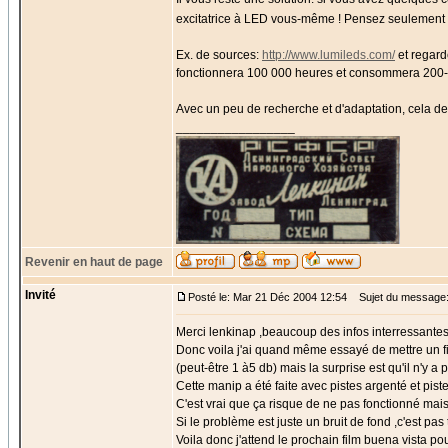
excitatrice à LED vous-même ! Pensez seulement 
Ex. de sources:
http://www.lumileds.com/
et regard
fonctionnera 100 000 heures et consommera 200
Avec un peu de recherche et d'adaptation, cela devr
_________________
Revenir en haut de page
Invité
Posté le: Mar 21 Déc 2004 12:54
Sujet du message
Merci lenkinap ,beaucoup des infos interressantes
Donc voila j'ai quand même essayé de mettre un fi
(peut-être 1 à5 db) mais la surprise est qu'il n'y a p
Cette manip a été faite avec pistes argenté et pist
C'est vrai que ça risque de ne pas fonctionné mais
Si le problème est juste un bruit de fond ,c'est pa
Voila donc j'attend le prochain film buena vista po