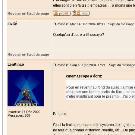
A la longue le son ne risque-t-il pas de disparaîtr
elles sont bien faites !) empatées .... à moins que
Revenir en haut de page
Invité
Posté le: Mar 14 Déc 2004 18:30
Sujet du message
Quelqu'un d'autre a t'il essayé?
Revenir en haut de page
LenKinap
Posté le: Sam 18 Déc 2004 17:21
Sujet du message
cinemascope a écrit:
Pour en revenir au fond du sujet : la mise
absorber une bonne partie du flux lumineux 
d'être insuffisant pour le préampli. J'ai b
Inscrit le: 17 Déc 2002
Bonjour,
Messages: 668
C'est la limite, tout comme le système JaxLight, ma
ne fera que donner distortion, souffle, etc... De pl