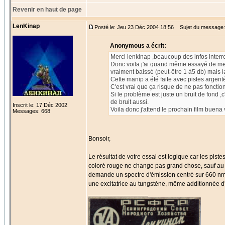
Revenir en haut de page
LenKinap
Posté le: Jeu 23 Déc 2004 18:56
Sujet du message:
Anonymous a écrit:
Merci lenkinap ,beaucoup des infos interr
Donc voila j'ai quand même essayé de mett
vraiment baissé (peut-être 1 à5 db) mais la 
Cette manip a été faite avec pistes argent
C'est vrai que ça risque de ne pas fonctio
Si le problème est juste un bruit de fond ,
de bruit aussi.
Inscrit le: 17 Déc 2002
Voila donc j'attend le prochain film buena 
Messages: 668
Bonsoir,
Le résultat de votre essai est logique car les pist
coloré rouge ne change pas grand chose, sauf au ni
demande un spectre d'émission centré sur 660 nm
une excitatrice au tungstène, même additionnée d'u
_________________