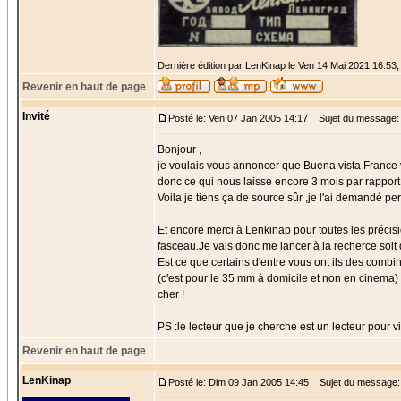
Dernière édition par LenKinap le Ven 14 Mai 2021 16:53; 
Revenir en haut de page
Invité
Posté le: Ven 07 Jan 2005 14:17
Sujet du message:
Bonjour ,
je voulais vous annoncer que Buena vista France v
donc ce qui nous laisse encore 3 mois par rapport 
Voila je tiens ça de source sûr ,je l'ai demandé p
Et encore merci à Lenkinap pour toutes les précisi
fasceau.Je vais donc me lancer à la recherce soit d
Est ce que certains d'entre vous ont ils des combi
(c'est pour le 35 mm à domicile et non en cinema) 
cher !
PS :le lecteur que je cherche est un lecteur pour vi
Revenir en haut de page
LenKinap
Posté le: Dim 09 Jan 2005 14:45
Sujet du message: