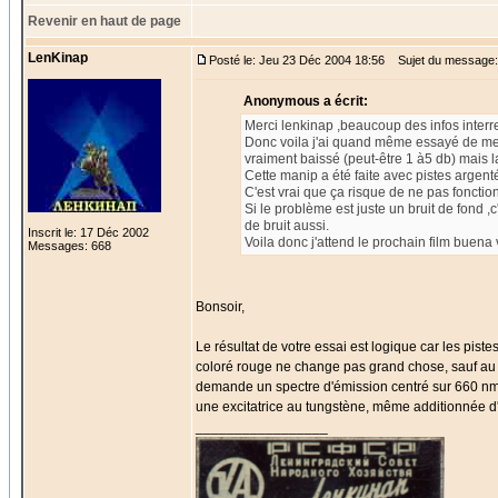
Revenir en haut de page
LenKinap
Posté le: Jeu 23 Déc 2004 18:56
Sujet du message:
Anonymous a écrit:
Merci lenkinap ,beaucoup des infos interr
Donc voila j'ai quand même essayé de mett
vraiment baissé (peut-être 1 à5 db) mais la 
Cette manip a été faite avec pistes argent
C'est vrai que ça risque de ne pas fonctio
Si le problème est juste un bruit de fond ,
de bruit aussi.
Inscrit le: 17 Déc 2002
Voila donc j'attend le prochain film buena 
Messages: 668
Bonsoir,
Le résultat de votre essai est logique car les pist
coloré rouge ne change pas grand chose, sauf au ni
demande un spectre d'émission centré sur 660 nm
une excitatrice au tungstène, même additionnée d'u
_________________