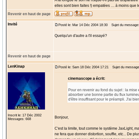
A la longue le son ne risque-t-il pas de disparaîtr
elles sont bien faites !) empatées .... à moins que
Revenir en haut de page
Invité
Posté le: Mar 14 Déc 2004 18:30
Sujet du message
Quelqu'un d'autre a t'il essayé?
Revenir en haut de page
LenKinap
Posté le: Sam 18 Déc 2004 17:21
Sujet du message
cinemascope a écrit:
Pour en revenir au fond du sujet : la mise
absorber une bonne partie du flux lumineux 
d'être insuffisant pour le préampli. J'ai b
Inscrit le: 17 Déc 2002
Bonjour,
Messages: 668
C'est la limite, tout comme le système JaxLight, ma
ne fera que donner distortion, souffle, etc... De pl