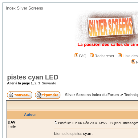
Index Silver Screens
FAQ
Rechercher
Liste de
P
pistes cyan LED
Aller à la page
1
,
2
,
3
Suivante
Silver Screens Index du Forum
->
Techniq
Auteur
DAV
Posté le: Lun 06 Déc 2004 13:55
Sujet du message:
Invité
bientot les pistes cyan .