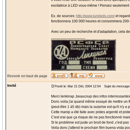
excitatrice à LED vous-même ! Pensez seulement 
Ex. de sources:
http://www.lumileds.com/
et regard
fonctionnera 100 000 heures et consommera 200
Avec un peu de recherche et d'adaptation, cela devr
_________________
Revenir en haut de page
Invité
Posté le: Mar 21 Déc 2004 12:54
Sujet du message
Merci lenkinap ,beaucoup des infos interressantes
Donc voila j'ai quand même essayé de mettre un fi
(peut-être 1 à5 db) mais la surprise est qu'il n'y a p
Cette manip a été faite avec pistes argenté et pist
C'est vrai que ça risque de ne pas fonctionné mais
Si le problème est juste un bruit de fond ,c'est pa
Voila donc j'attend le prochain film buena vista po