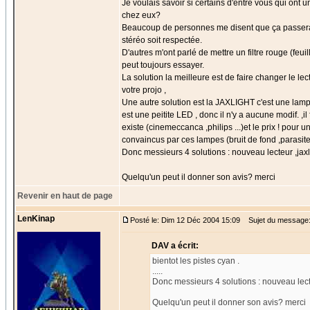
Je voulais savoir si certains d'entre vous qui ont u
chez eux?
Beaucoup de personnes me disent que ça passera ,qu
stéréo soit respectée.
D'autres m'ont parlé de mettre un filtre rouge (fe
peut toujours essayer.
La solution la meilleure est de faire changer le lec
votre projo ,
Une autre solution est la JAXLIGHT c'est une lam
est une peitite LED , donc il n'y a aucune modif. ,i
existe (cinemeccanca ,philips ...)et le prix ! pou
convaincus par ces lampes (bruit de fond ,parasites
Donc messieurs 4 solutions : nouveau lecteur ,jaxli
Quelqu'un peut il donner son avis? merci
Revenir en haut de page
LenKinap
Posté le: Dim 12 Déc 2004 15:09
Sujet du message:
DAV a écrit:
bientot les pistes cyan .
.....
Donc messieurs 4 solutions : nouveau lecteu
Quelqu'un peut il donner son avis? merci