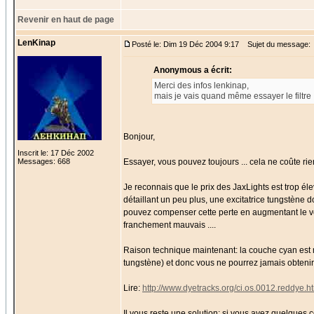
Revenir en haut de page
LenKinap
Posté le: Dim 19 Déc 2004 9:17
Sujet du message:
Anonymous a écrit:
Merci des infos lenkinap,
mais je vais quand même essayer le filtre 
Bonjour,
Inscrit le: 17 Déc 2002
Messages: 668
Essayer, vous pouvez toujours ... cela ne coûte rie
Je reconnais que le prix des JaxLights est trop éle
détaillant un peu plus, une excitatrice tungstène 
pouvez compenser cette perte en augmentant le v
franchement mauvais ....
Raison technique maintenant: la couche cyan est 
tungstène) et donc vous ne pourrez jamais obtenir 
Lire:
http://www.dyetracks.org/ci.os.0012.reddye.h
Il vous reste une solution: si vous avez quelque