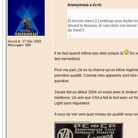
Anonymous a écrit:
...
Et encore merci à Lenkinap pour toutes les
devant le fasceau.Je vais donc me lancer à 
du muet !!
...
Inscrit le: 17 Déc 2002
Messages: 668
Il ne faut quand même pas aller jusque là
Du so
des merveilles).
Pour ma part, j'ai eu la chance qu'un élève ingé
première qualité. Comme mes appareils sont très ra
question.
J'avais fait au début 2004 un essai avec le lecteur
médiocre. Un ami aux USA a fait le test avec un N
Light sans régulateur.
A vous de voir vers quel niveau de qualité vous souh
_________________