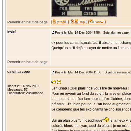
Revenir en haut de page
Invité
Posté le: Mar 14 Déc 2004 7:56
Sujet du message:
ok pour les conseils,mais faut il absolument change
Quelqu'un a t'il dejà essayer de mettre un filtre r
Revenir en haut de page
cinemascope
Posté le: Mar 14 Déc 2004 11:50
Sujet du message:
Inscrit le: 14 Nov 2002
LenKinap ! Quel plaisir de vous lire de nouveau !
Messages: 57
Localisation: Villeurbanne
Pour en revenir au fond du sujet : la mise en plac
bonne partie du flux lumineux de l'excitatrice, donc
préampli. J'ai bien peur que l'on fasse augmenter l
Je comprend que les exploitants ne choisissent pas
Sur un plan plus "philosophique"
le fameux vir
colorés bleus. Le cyan, c'est du bleu si je ne m'ab