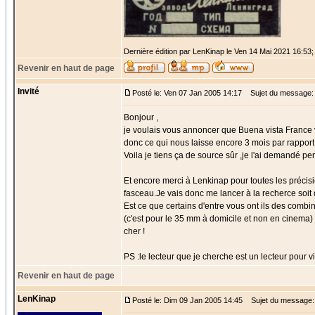
Dernière édition par LenKinap le Ven 14 Mai 2021 16:53; 
Revenir en haut de page
Invité
Posté le: Ven 07 Jan 2005 14:17
Sujet du message:
Bonjour ,
je voulais vous annoncer que Buena vista France v
donc ce qui nous laisse encore 3 mois par rapport 
Voila je tiens ça de source sûr ,je l'ai demandé p
Et encore merci à Lenkinap pour toutes les précisi
fasceau.Je vais donc me lancer à la recherce soit d
Est ce que certains d'entre vous ont ils des combi
(c'est pour le 35 mm à domicile et non en cinema) 
cher !
PS :le lecteur que je cherche est un lecteur pour vi
Revenir en haut de page
LenKinap
Posté le: Dim 09 Jan 2005 14:45
Sujet du message: