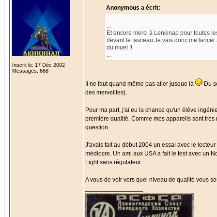
Anonymous a écrit:
...
Et encore merci à Lenkinap pour toutes les
devant le fasceau.Je vais donc me lancer à 
du muet !!
...
Inscrit le: 17 Déc 2002
Messages: 668
Il ne faut quand même pas aller jusque là
Du so
des merveilles).
Pour ma part, j'ai eu la chance qu'un élève ingé
première qualité. Comme mes appareils sont très ra
question.
J'avais fait au début 2004 un essai avec le lecteur
médiocre. Un ami aux USA a fait le test avec un N
Light sans régulateur.
A vous de voir vers quel niveau de qualité vous souh
_________________