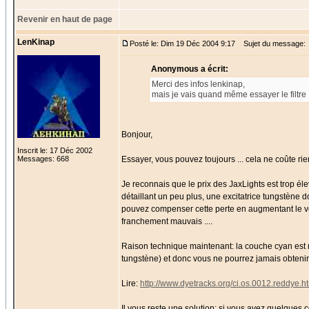
Revenir en haut de page
LenKinap
Posté le: Dim 19 Déc 2004 9:17
Sujet du message:
Anonymous a écrit:
Merci des infos lenkinap,
mais je vais quand même essayer le filtre 
Bonjour,
Inscrit le: 17 Déc 2002
Messages: 668
Essayer, vous pouvez toujours ... cela ne coûte rie
Je reconnais que le prix des JaxLights est trop éle
détaillant un peu plus, une excitatrice tungstène 
pouvez compenser cette perte en augmentant le v
franchement mauvais ....
Raison technique maintenant: la couche cyan est 
tungstène) et donc vous ne pourrez jamais obtenir 
Lire:
http://www.dyetracks.org/ci.os.0012.reddye.h
Il vous reste une solution: si vous avez quelque