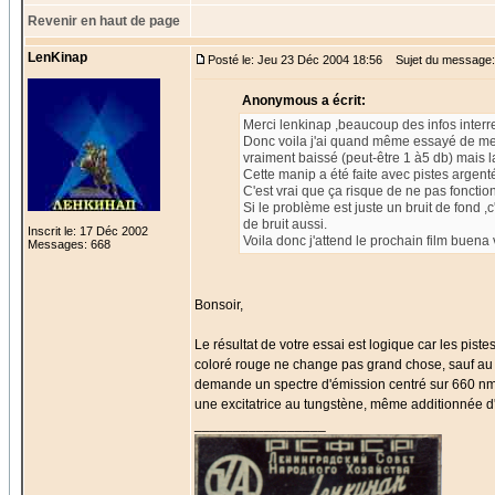
Revenir en haut de page
LenKinap
Posté le: Jeu 23 Déc 2004 18:56
Sujet du message:
Anonymous a écrit:
Merci lenkinap ,beaucoup des infos interr
Donc voila j'ai quand même essayé de mett
vraiment baissé (peut-être 1 à5 db) mais la 
Cette manip a été faite avec pistes argent
C'est vrai que ça risque de ne pas fonctio
Si le problème est juste un bruit de fond ,
de bruit aussi.
Inscrit le: 17 Déc 2002
Voila donc j'attend le prochain film buena 
Messages: 668
Bonsoir,
Le résultat de votre essai est logique car les pist
coloré rouge ne change pas grand chose, sauf au ni
demande un spectre d'émission centré sur 660 nm
une excitatrice au tungstène, même additionnée d'u
_________________