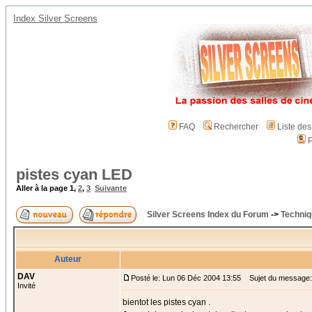
Index Silver Screens
FAQ
Rechercher
Liste de
P
pistes cyan LED
Aller à la page
1
,
2
,
3
Suivante
Silver Screens Index du Forum
->
Techniq
Auteur
DAV
Posté le: Lun 06 Déc 2004 13:55
Sujet du message:
Invité
bientot les pistes cyan .