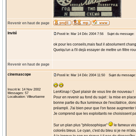
Revenir en haut de page
Invité
Posté le: Mar 14 Déc 2004 7:56
Sujet du message:
ok pour les conseils,mais faut il absolument change
Quelqu'un a t'il dejà essayer de mettre un filtre r
Revenir en haut de page
cinemascope
Posté le: Mar 14 Déc 2004 11:50
Sujet du message:
Inscrit le: 14 Nov 2002
LenKinap ! Quel plaisir de vous lire de nouveau !
Messages: 57
Localisation: Villeurbanne
Pour en revenir au fond du sujet : la mise en plac
bonne partie du flux lumineux de l'excitatrice, donc
préampli. J'ai bien peur que l'on fasse augmenter l
Je comprend que les exploitants ne choisissent pas
Sur un plan plus "philosophique"
le fameux vir
colorés bleus. Le cyan, c'est du bleu si je ne m'ab