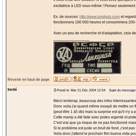
excitatrice à LED vous-même ! Pensez seulement 
Ex. de sources:
http://www.lumileds.com/
et regard
fonctionnera 100 000 heures et consommera 200
Avec un peu de recherche et d'adaptation, cela devr
_________________
Revenir en haut de page
Invité
Posté le: Mar 21 Déc 2004 12:54
Sujet du message
Merci lenkinap ,beaucoup des infos interressantes
Donc voila j'ai quand même essayé de mettre un fi
(peut-être 1 à5 db) mais la surprise est qu'il n'y a p
Cette manip a été faite avec pistes argenté et pist
C'est vrai que ça risque de ne pas fonctionné mais
Si le problème est juste un bruit de fond ,c'est pa
Voila donc j'attend le prochain film buena vista po