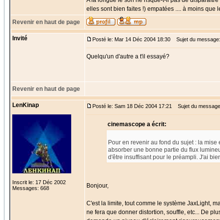
A la longue le son ne risque-t-il pas de disparaîtr
elles sont bien faites !) empatées .... à moins que
Revenir en haut de page
Invité
Posté le: Mar 14 Déc 2004 18:30
Sujet du message
Quelqu'un d'autre a t'il essayé?
Revenir en haut de page
LenKinap
Posté le: Sam 18 Déc 2004 17:21
Sujet du message
cinemascope a écrit:
Pour en revenir au fond du sujet : la mise
absorber une bonne partie du flux lumineux 
d'être insuffisant pour le préampli. J'ai b
Inscrit le: 17 Déc 2002
Bonjour,
Messages: 668
C'est la limite, tout comme le système JaxLight, ma
ne fera que donner distortion, souffle, etc... De pl