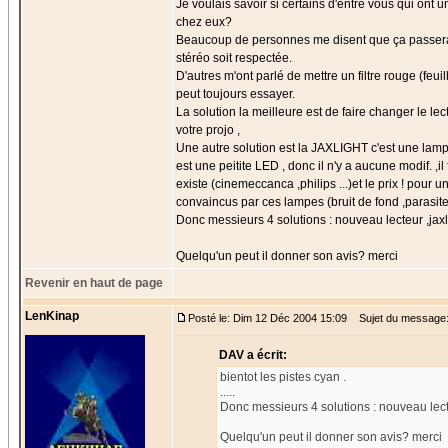
Je voulais savoir si certains d'entre vous qui ont u
chez eux?
Beaucoup de personnes me disent que ça passera ,qu
stéréo soit respectée.
D'autres m'ont parlé de mettre un filtre rouge (fe
peut toujours essayer.
La solution la meilleure est de faire changer le lec
votre projo ,
Une autre solution est la JAXLIGHT c'est une lam
est une peitite LED , donc il n'y a aucune modif. ,i
existe (cinemeccanca ,philips ...)et le prix ! pou
convaincus par ces lampes (bruit de fond ,parasites
Donc messieurs 4 solutions : nouveau lecteur ,jaxli
Quelqu'un peut il donner son avis? merci
Revenir en haut de page
LenKinap
Posté le: Dim 12 Déc 2004 15:09
Sujet du message:
DAV a écrit:
bientot les pistes cyan .
.....
Donc messieurs 4 solutions : nouveau lecteu
Quelqu'un peut il donner son avis? merci