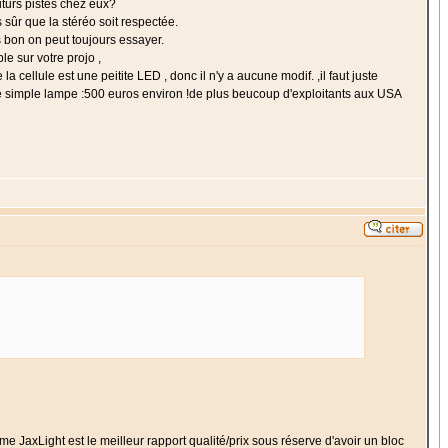
futurs pistes chez eux?
 sûr que la stéréo soit respectée.
s bon on peut toujours essayer.
le sur votre projo ,
llule est une peitite LED , donc il n'y a aucune modif. ,il faut juste
r une simple lampe :500 euros environ !de plus beucoup d'exploitants aux USA
e JaxLight est le meilleur rapport qualité/prix sous réserve d'avoir un bloc