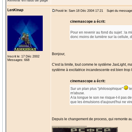
Revenir en haut de page
LenKinap
Posté le: Sam 18 Déc 2004 17:21
Sujet du message
cinemascope a écrit:
Pour en revenir au fond du sujet : la m
donc moins de lumière sur la cellule, do
Bonjour,
Inscrit le: 17 Déc 2002
Messages: 668
C'est la limite, tout comme le système JaxLight, mai
système à excitatrice incandescente est bien tro
cinemascope a écrit:
Sur un plan plus "philosophique"
le
m'abuse.
A la longue le son ne risque-t-il pas d
que les émulsions d'aujourd'hui ne vir
Depuis le changement de process, qui remonte aux
_________________