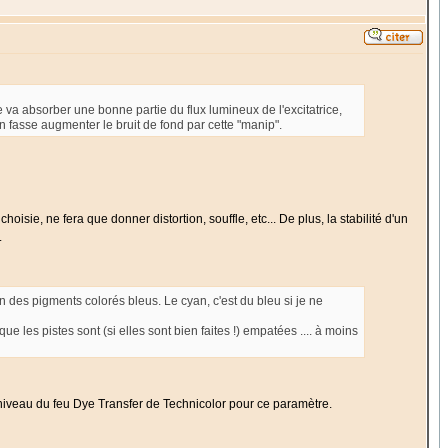
e va absorber une bonne partie du flux lumineux de l'excitatrice,
on fasse augmenter le bruit de fond par cette "manip".
isie, ne fera que donner distortion, souffle, etc... De plus, la stabilité d'un
.
 des pigments colorés bleus. Le cyan, c'est du bleu si je ne
 les pistes sont (si elles sont bien faites !) empatées .... à moins
niveau du feu Dye Transfer de Technicolor pour ce paramètre.