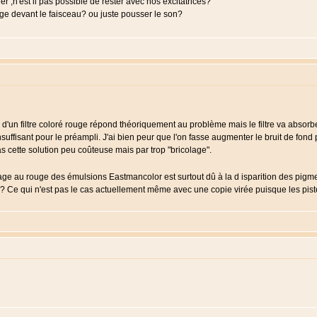
r ,n'est il pas possible de rester avec nos excitatrices?
ouge devant le faisceau? ou juste pousser le son?
e d'un filtre coloré rouge répond théoriquement au problème mais le filtre va absorb
 insuffisant pour le préampli. J'ai bien peur que l'on fasse augmenter le bruit de fond 
 cette solution peu coûteuse mais par trop "bricolage".
ge au rouge des émulsions Eastmancolor est surtout dû à la d isparition des pigmen
e ? Ce qui n'est pas le cas actuellement même avec une copie virée puisque les pistes
: