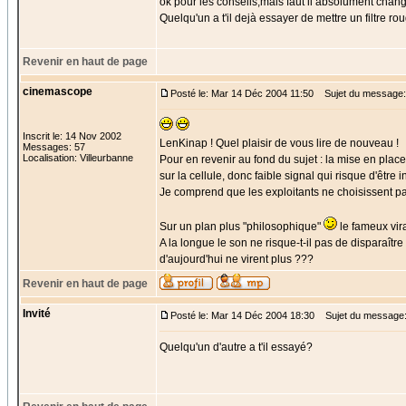
ok pour les conseils,mais faut il absolument change
Quelqu'un a t'il dejà essayer de mettre un filtre r
Revenir en haut de page
cinemascope
Posté le: Mar 14 Déc 2004 11:50
Sujet du message:
Inscrit le: 14 Nov 2002
LenKinap ! Quel plaisir de vous lire de nouveau !
Messages: 57
Localisation: Villeurbanne
Pour en revenir au fond du sujet : la mise en plac
sur la cellule, donc faible signal qui risque d'être
Je comprend que les exploitants ne choisissent pas
Sur un plan plus "philosophique"
le fameux vira
A la longue le son ne risque-t-il pas de disparaîtr
d'aujourd'hui ne virent plus ???
Revenir en haut de page
Invité
Posté le: Mar 14 Déc 2004 18:30
Sujet du message
Quelqu'un d'autre a t'il essayé?