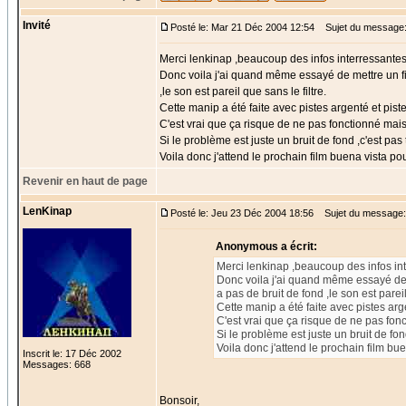
Invité
Posté le: Mar 21 Déc 2004 12:54
Sujet du message
Merci lenkinap ,beaucoup des infos interressantes
Donc voila j'ai quand même essayé de mettre un filt
,le son est pareil que sans le filtre.
Cette manip a été faite avec pistes argenté et pist
C'est vrai que ça risque de ne pas fonctionné mais
Si le problème est juste un bruit de fond ,c'est pa
Voila donc j'attend le prochain film buena vista po
Revenir en haut de page
LenKinap
Posté le: Jeu 23 Déc 2004 18:56
Sujet du message:
Anonymous a écrit:
Merci lenkinap ,beaucoup des infos in
Donc voila j'ai quand même essayé de me
a pas de bruit de fond ,le son est pareil
Cette manip a été faite avec pistes arg
C'est vrai que ça risque de ne pas fon
Si le problème est juste un bruit de fo
Voila donc j'attend le prochain film bu
Inscrit le: 17 Déc 2002
Messages: 668
Bonsoir,