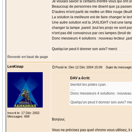
Je voulais savoir si certains d'entre vous qui ont 
Beaucoup de personnes me disent que ça passera ,qu
D'autres m'ont parlé de mettre un filtre rouge (fe
La solution la meilleure est de faire changer le lec
Une autre solution est la JAXLIGHT c'est une lampe
changer la lampe ,pareil ,tout les projo ne sont p
n'ont pas été convaincus par ces lampes (bruit de f
Donc messieurs 4 solutions : nouveau lecteur ,jaxli
Quelqu'un peut il donner son avis? merci
Revenir en haut de page
LenKinap
Posté le: Dim 12 Déc 2004 15:09
Sujet du message:
DAV a écrit:
bientot les pistes cyan .
.....
Donc messieurs 4 solutions : nouveau lec
Quelqu'un peut il donner son avis? me
Inscrit le: 17 Déc 2002
Messages: 668
Bonjour,
Vous ne précisez pas quel chrono vous utilisez, il