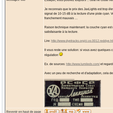
Essayer, vous pouvez toujours ... cela ne coûte rie
Je reconnais que le prix des JaxLights est trop él
signal de 10-15 dB à la lecture d'une piste cyan
franchement mauvais ....
Raison technique maintenant: la couche cyan est 
satisfaisante à la lecture.
Lire:
http://www.dyetracks.org/ci.os.0012.reddye.h
Il vous reste une solution: si vous avez quelque
régulation
Ex. de sources:
http://www.lumileds.com/
et regard
Avec un peu de recherche et d'adaptation, cela devr
_________________
Revenir en haut de page