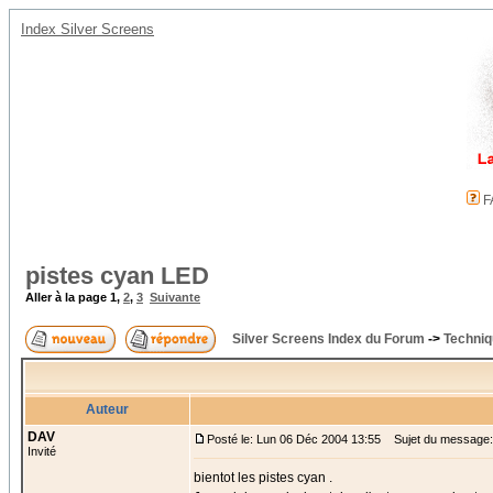
Index Silver Screens
F
pistes cyan LED
Aller à la page
1
,
2
,
3
Suivante
Silver Screens Index du Forum
->
Techniq
Auteur
DAV
Posté le: Lun 06 Déc 2004 13:55
Sujet du message:
Invité
bientot les pistes cyan .