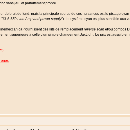
onc sans jeu, et parfaitement propre.
eur de bruit de fond, mais la principale source de ces nuisances est le pistage cya
 "
XLA-650 Line Amp and power supply
"). Le système cyan est plus sensible aux va
Cinemeccanica) fournissent des kits de remplacement
reverse scan
et/ou combos D
ement supérieure à celle d'un simple changement JaxLight. Le prix est aussi bien 
nt)
hronos