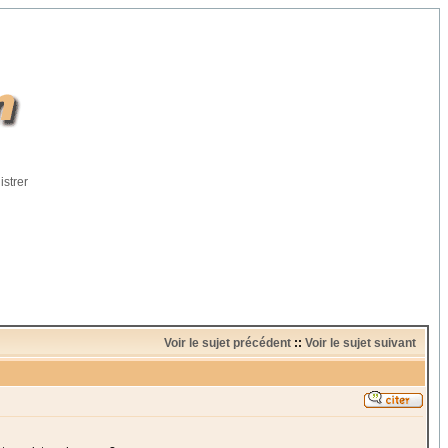
istrer
Voir le sujet précédent
::
Voir le sujet suivant