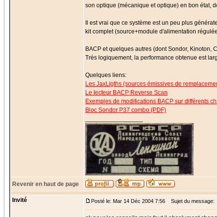
son optique (mécanique et optique) en bon état, d
Il est vrai que ce système est un peu plus générat
kit complet (source+module d'alimentation régulée
BACP et quelques autres (dont Sondor, Kinoton, 
Très logiquement, la performance obtenue est larg
Quelques liens:
Les JaxLigths (sources émissives de remplaceme
Le lecteur BACP Reverse Scan
Exemples de modifications BACP sur différents c
Bloc Sondor P37 combo (PDF)
_________________
Revenir en haut de page
Invité
Posté le: Mar 14 Déc 2004 7:56
Sujet du message: