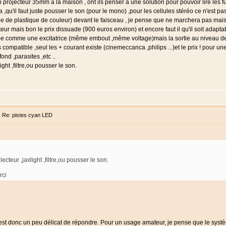
un projecteur 35mm à la maison , ont ils penser à une solution pour pouvoir lire les 
'il faut juste pousser le son (pour le mono) ,pour les cellules stéréo ce n'est pas
uille de plastique de couleur) devant le faisceau , je pense que ne marchera pas mai
teur mais bon le prix dissuade (900 euros environ) et encore faut il qu'il soit adaptab
 comme une excitatrice (même embout ,même voltage)mais la sortie au niveau de la ce
as compatible ,seul les + courant existe (cinemeccanca ,philips ...)et le prix ! pou
ond ,parasites ,etc ..
ght ,filtre,ou pousser le son.
 Re: pistes cyan LED
teur ,jaxlight ,filtre,ou pousser le son.
rci
 est donc un peu délicat de répondre. Pour un usage amateur, je pense que le systèm