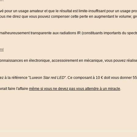
n !
evé pour un usage amateur et que le résultat est limite-insuffisant pour un usage pr
. Vous me direz que vous pouvez compenser cette perte en augmentant le volume; g
malheureusement transparente aux radiations IR (constituants importants du spect
tml
s connaissances en électronique, accessoirement en mécanique, vous pouvez réalis
ez à la référence "
Luxeon Star red LED
". Ce composant à 10 € doit vous donner 
ait faire l'affaire
même si vous ne devez pas vous attendre à un miracle
.