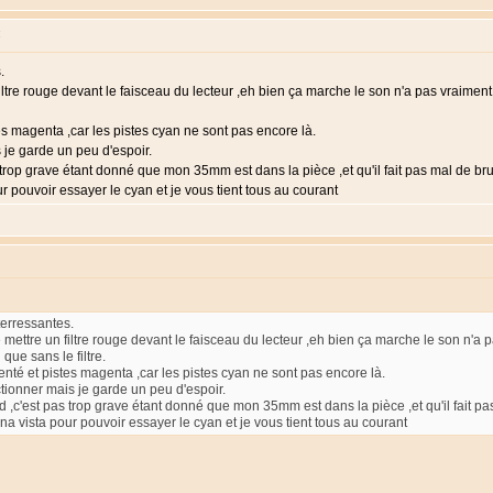
:
.
re rouge devant le faisceau du lecteur ,eh bien ça marche le son n'a pas vraiment ba
es magenta ,car les pistes cyan ne sont pas encore là.
 je garde un peu d'espoir.
s trop grave étant donné que mon 35mm est dans la pièce ,et qu'il fait pas mal de brui
ur pouvoir essayer le cyan et je vous tient tous au courant
terressantes.
ttre un filtre rouge devant le faisceau du lecteur ,eh bien ça marche le son n'a pas
 que sans le filtre.
enté et pistes magenta ,car les pistes cyan ne sont pas encore là.
ctionner mais je garde un peu d'espoir.
nd ,c'est pas trop grave étant donné que mon 35mm est dans la pièce ,et qu'il fait pas
ena vista pour pouvoir essayer le cyan et je vous tient tous au courant