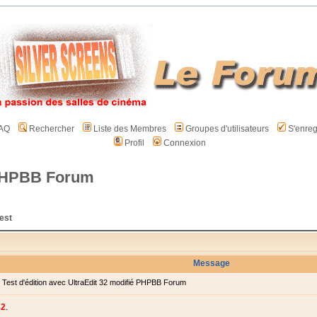
AQ
Rechercher
Liste des Membres
Groupes d'utilisateurs
S'enreg
Profil
Connexion
é PHPBB Forum
est
Message
est d'édition avec UltraEdit 32 modifié PHPBB Forum
32
.