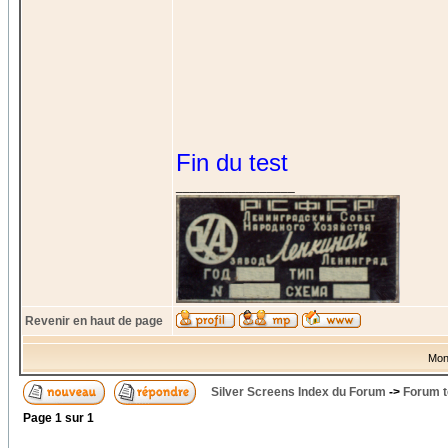
Fin du test
_________________
Revenir en haut de page
Mon
Silver Screens Index du Forum
->
Forum t
Page
1
sur
1