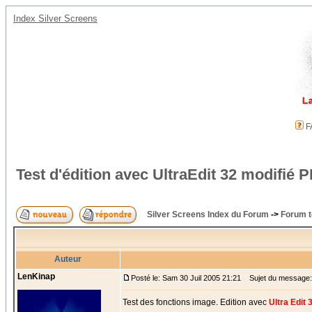
Index Silver Screens
F
Test d'édition avec UltraEdit 32 modifi
Silver Screens Index du Forum
->
Forum t
Auteur
LenKinap
Posté le: Sam 30 Juil 2005 21:21
Sujet du message: T
Test des fonctions image. Edition avec
Ultra Edit 