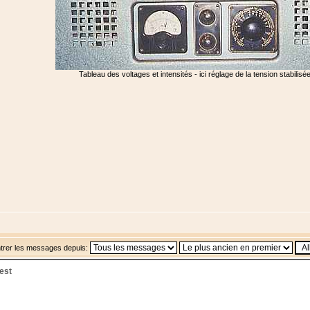
Tableau des voltages et intensités - ici réglage de la tension stabilis
trer les messages depuis:
est