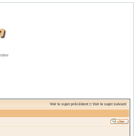
istrer
Voir le sujet précédent
::
Voir le sujet suivant