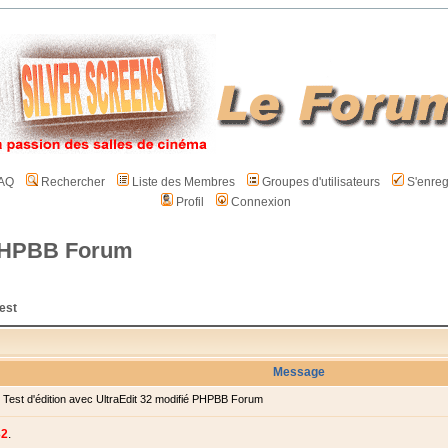
AQ
Rechercher
Liste des Membres
Groupes d'utilisateurs
S'enreg
Profil
Connexion
é PHPBB Forum
est
Message
est d'édition avec UltraEdit 32 modifié PHPBB Forum
32
.