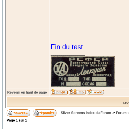
Fin du test
_________________
Revenir en haut de page
Mon
Silver Screens Index du Forum
->
Forum t
Page
1
sur
1