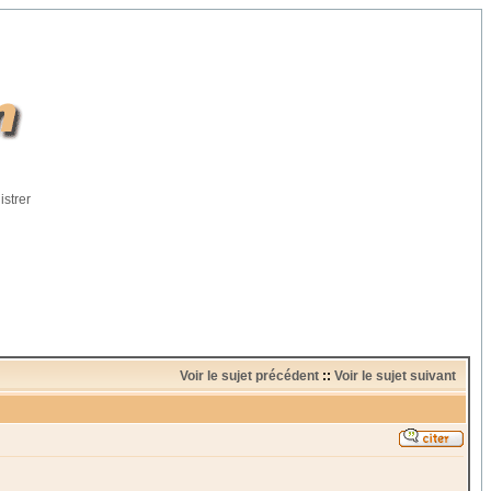
istrer
Voir le sujet précédent
::
Voir le sujet suivant