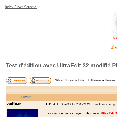
Index Silver Screens
F
Test d'édition avec UltraEdit 32 modifi
Silver Screens Index du Forum
->
Forum t
Auteur
LenKinap
Posté le: Sam 30 Juil 2005 21:21
Sujet du message: T
Test des fonctions image. Edition avec
Ultra Edit 