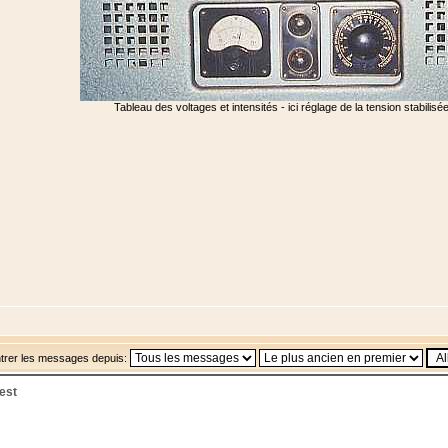
Tableau des voltages et intensités - ici réglage de la tension stabilis
trer les messages depuis:
est