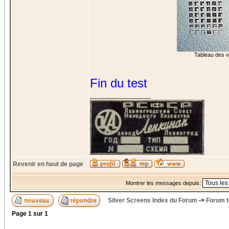
Tableau des vo
Fin du test
_________________
Revenir en haut de page
Montrer les messages depuis:
Silver Screens Index du Forum
->
Forum t
Page
1
sur
1