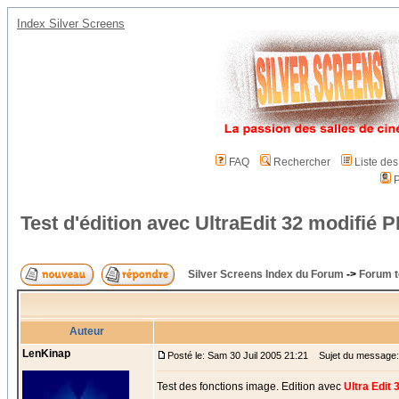
Index Silver Screens
FAQ
Rechercher
Liste de
P
Test d'édition avec UltraEdit 32 modifi
Silver Screens Index du Forum
->
Forum t
Auteur
LenKinap
Posté le: Sam 30 Juil 2005 21:21
Sujet du message: T
Test des fonctions image. Edition avec
Ultra Edit 