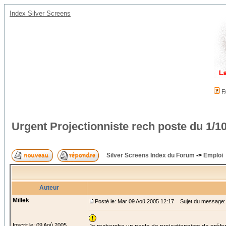
Index Silver Screens
F
Urgent Projectionniste rech poste du 1/10
Silver Screens Index du Forum
->
Emploi
Auteur
Millek
Posté le: Mar 09 Aoû 2005 12:17
Sujet du message: U
Inscrit le: 09 Aoû 2005