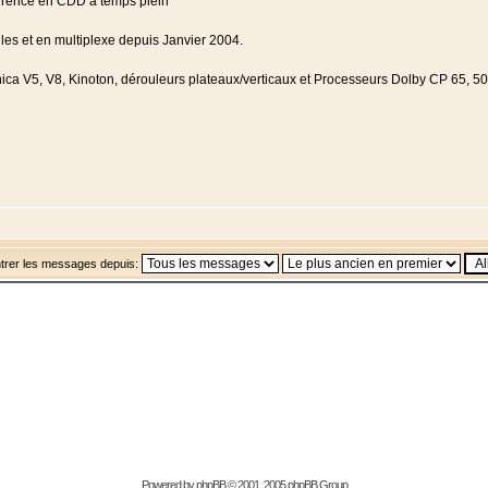
errence en CDD à temps plein
les et en multiplexe depuis Janvier 2004.
ca V5, V8, Kinoton, dérouleurs plateaux/verticaux et Processeurs Dolby CP 65, 50
trer les messages depuis:
Powered by
phpBB
© 2001, 2005 phpBB Group