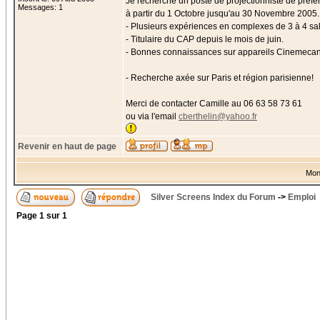
Je recherche un poste de projectionniste de préf
Messages: 1
à partir du 1 Octobre jusqu'au 30 Novembre 2005.
- Plusieurs expériences en complexes de 3 à 4 sal
- Titulaire du CAP depuis le mois de juin.
- Bonnes connaissances sur appareils Cinemecani
- Recherche axée sur Paris et région parisienne!
Merci de contacter Camille au 06 63 58 73 61
ou via l'email
cberthelin@yahoo.fr
Revenir en haut de page
Mon
Silver Screens Index du Forum
->
Emploi
Page
1
sur
1