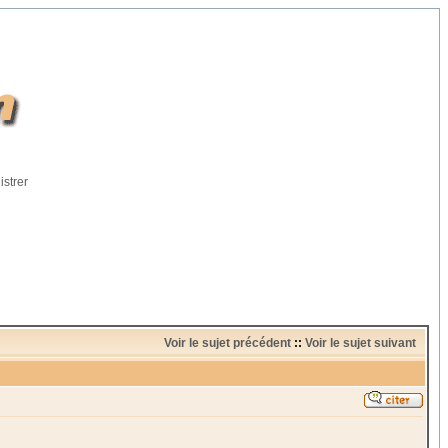
istrer
Voir le sujet précédent
::
Voir le sujet suivant