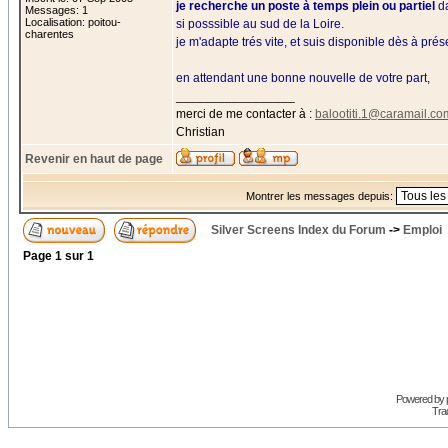
je recherche un poste à temps plein ou partiel
d
Messages: 1
Localisation: poitou-
si posssible au sud de la Loire.
charentes
je m'adapte trés vite, et suis disponible dès à prés
en attendant une bonne nouvelle de votre part,
_________________
merci de me contacter à :
balootiti.1@caramail.co
Christian
Revenir en haut de page
Montrer les messages depuis:
Silver Screens Index du Forum
->
Emploi
Page
1
sur
1
Powered by
Trad