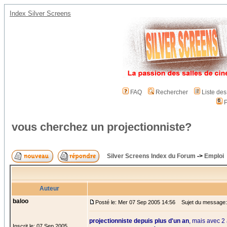
Index Silver Screens
FAQ
Rechercher
Liste de
P
vous cherchez un projectionniste?
Silver Screens Index du Forum
->
Emploi
Auteur
baloo
Posté le: Mer 07 Sep 2005 14:56
Sujet du message: 
projectionniste depuis plus d'un an
, mais avec 2
Inscrit le: 07 Sep 2005