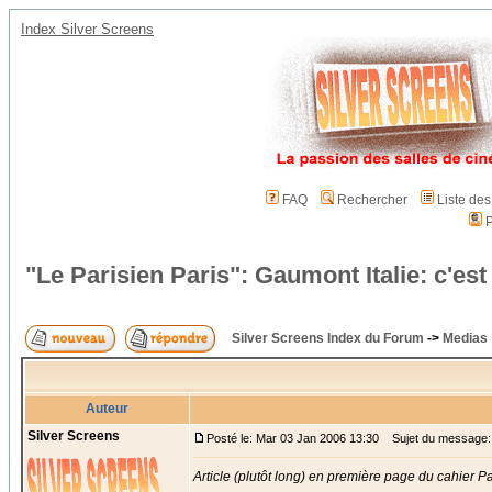
Index Silver Screens
FAQ
Rechercher
Liste de
P
"Le Parisien Paris": Gaumont Italie: c'est 
Silver Screens Index du Forum
->
Medias
Auteur
Silver Screens
Posté le: Mar 03 Jan 2006 13:30
Sujet du message: "L
Article (plutôt long) en première page du cahier Par