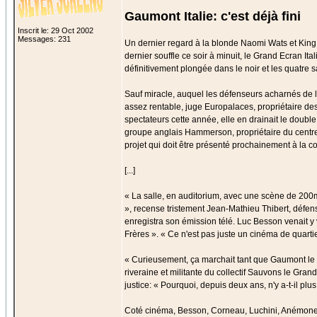
Gaumont Italie: c'est déjà fini
Inscrit le: 29 Oct 2002
Messages: 231
Un dernier regard à la blonde Naomi Wats et King K
dernier souffle ce soir à minuit, le Grand Ecran Ital
définitivement plongée dans le noir et les quatre s
Sauf miracle, auquel les défenseurs acharnés de la 
assez rentable, juge Europalaces, propriétaire des
spectateurs cette année, elle en drainait le double
groupe anglais Hammerson, propriétaire du centre 
projet qui doit être présenté prochainement à la
[...]
« La salle, en auditorium, avec une scène de 200m2
», recense tristement Jean-Mathieu Thibert, défens
enregistra son émission télé. Luc Besson venait y
Frères ». « Ce n'est pas juste un cinéma de quarti
« Curieusement, ça marchait tant que Gaumont le di
riveraine et militante du collectif Sauvons le Grand
justice: « Pourquoi, depuis deux ans, n'y a-t-il pl
Coté cinéma, Besson, Corneau, Luchini, Anémone: 