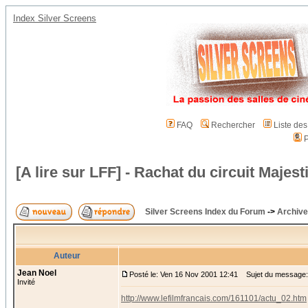
Index Silver Screens
FAQ
Rechercher
Liste de
P
[A lire sur LFF] - Rachat du circuit Majest
Silver Screens Index du Forum
->
Archive
Auteur
Jean Noel
Posté le: Ven 16 Nov 2001 12:41
Sujet du message: [A
Invité
http://www.lefilmfrancais.com/161101/actu_02.htm