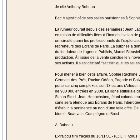
Je cite Anthony Bobeau:
Bac Majestic cède ses salles parisiennes à Sophi
La rumeur courait depuis des semaines : Jean Laba
en raison de difficultés liées à l’immobilisation
ont circulé parmi les professionnels de l’exploita
repreneurs des Écrans de Paris. La surprise a donc
du fondateur de l’agence Publicis, Marcel Bleustei
production. À l’issue de la vente conclue le 9 nov
ses actions. Il s’est déclaré “satisfait que les s
Pour mener à bien cette affaire, Sophie Rachline D
Germain-des-Prés, Racine Odéon, Pagode et Balzac
porte sur cinq complexes, soit 13 écrans (Arlequin
de 900 000 entrées en 2000. La ligne éditoriale d
Simon Simsi. Jean Henochsberg étant cofondateur 
carte sera étendue aux Écrans de Paris. Interrogé
d’établir la pertinence ou non d’une telle offre. De
bientôt Beauvais, Compiègne et Brest.
A. Bobeau
Extrait du film fraçais du 16/11/01 - (C) LFF /2001