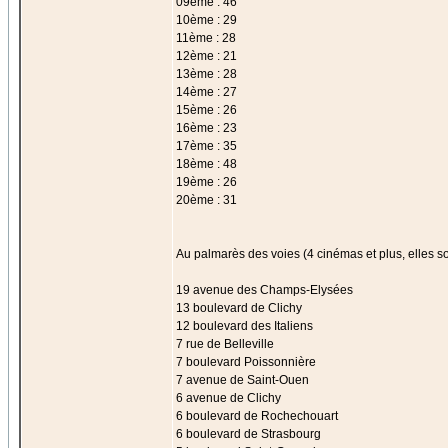
09ème : 46
10ème : 29
11ème : 28
12ème : 21
13ème : 28
14ème : 27
15ème : 26
16ème : 23
17ème : 35
18ème : 48
19ème : 26
20ème : 31
Au palmarès des voies (4 cinémas et plus, elles s
19 avenue des Champs-Elysées
13 boulevard de Clichy
12 boulevard des Italiens
7 rue de Belleville
7 boulevard Poissonnière
7 avenue de Saint-Ouen
6 avenue de Clichy
6 boulevard de Rochechouart
6 boulevard de Strasbourg