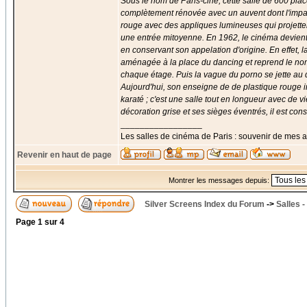
Sous le nom de Paris-ciné, cette salle de 600 plac
complètement rénovée avec un auvent dont l'impact 
rouge avec des appliques lumineuses qui projetten
une entrée mitoyenne. En 1962, le cinéma devient 
en conservant son appelation d'origine. En effet, l
aménagée à la place du dancing et reprend le nom d
chaque étage. Puis la vague du porno se jette au 
Aujourd'hui, son enseigne de de plastique rouge ind
karaté ; c'est une salle tout en longueur avec de v
décoration grise et ses sièges éventrés, il est co
_________________
Les salles de cinéma de Paris : souvenir de mes 
Revenir en haut de page
Montrer les messages depuis:
Silver Screens Index du Forum
->
Salles 
Page
1
sur
4