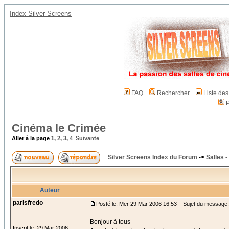
Index Silver Screens
FAQ
Rechercher
Liste de
P
Cinéma le Crimée
Aller à la page
1
,
2
,
3
,
4
Suivante
Silver Screens Index du Forum
->
Salles 
Auteur
parisfredo
Posté le: Mer 29 Mar 2006 16:53
Sujet du message:
Bonjour à tous
Inscrit le: 29 Mar 2006