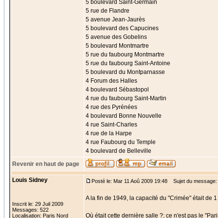
5 boulevard Saint-Germain
5 rue de Flandre
5 avenue Jean-Jaurès
5 boulevard des Capucines
5 avenue des Gobelins
5 boulevard Montmartre
5 rue du faubourg Montmartre
5 rue du faubourg Saint-Antoine
5 boulevard du Montparnasse
4 Forum des Halles
4 boulevard Sébastopol
4 rue du faubourg Saint-Martin
4 rue des Pyrénées
4 boulevard Bonne Nouvelle
4 rue Saint-Charles
4 rue de la Harpe
4 rue Faubourg du Temple
4 boulevard de Belleville
Revenir en haut de page
Louis Sidney
Posté le: Mar 11 Aoû 2009 19:48
Sujet du message:
A la fin de 1949, la capacité du "Crimée" était de 1
Inscrit le: 29 Juil 2009
Messages: 522
Où était cette dernière salle ?; ce n'est pas le "P
Localisation: Paris Nord