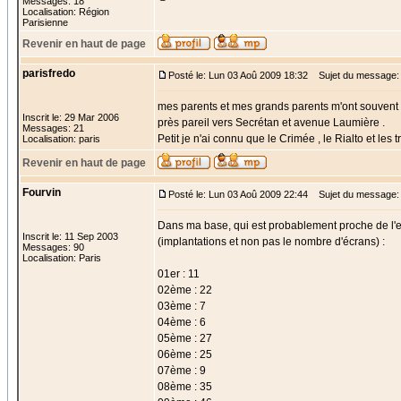
Messages: 18
Localisation: Région
Parisienne
Revenir en haut de page
parisfredo
Posté le: Lun 03 Aoû 2009 18:32
Sujet du message:
mes parents et mes grands parents m'ont souvent di
Inscrit le: 29 Mar 2006
près pareil vers Secrétan et avenue Laumière .
Messages: 21
Petit je n'ai connu que le Crimée , le Rialto et les 
Localisation: paris
Revenir en haut de page
Fourvin
Posté le: Lun 03 Aoû 2009 22:44
Sujet du message:
Dans ma base, qui est probablement proche de l'e
Inscrit le: 11 Sep 2003
(implantations et non pas le nombre d'écrans) :
Messages: 90
Localisation: Paris
01er : 11
02ème : 22
03ème : 7
04ème : 6
05ème : 27
06ème : 25
07ème : 9
08ème : 35