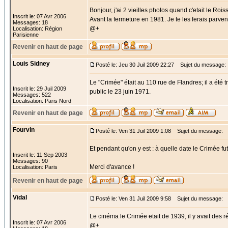
Bonjour, j'ai 2 vieilles photos quand c'etait le Roi
Inscrit le: 07 Avr 2006
Avant la fermeture en 1981. Je te les ferais parveni
Messages: 18
@+
Localisation: Région
Parisienne
Revenir en haut de page
Louis Sidney
Posté le: Jeu 30 Juil 2009 22:27
Sujet du message:
Le "Crimée" était au 110 rue de Flandres; il a été t
Inscrit le: 29 Juil 2009
public le 23 juin 1971.
Messages: 522
Localisation: Paris Nord
Revenir en haut de page
Fourvin
Posté le: Ven 31 Juil 2009 1:08
Sujet du message:
Et pendant qu'on y est : à quelle date le Crimée fut-i
Inscrit le: 11 Sep 2003
Messages: 90
Merci d'avance !
Localisation: Paris
Revenir en haut de page
Vidal
Posté le: Ven 31 Juil 2009 9:58
Sujet du message:
Le cinéma le Crimée etait de 1939, il y avait des r
Inscrit le: 07 Avr 2006
@+