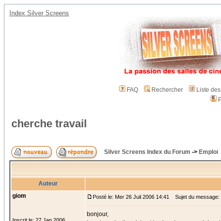
Index Silver Screens
FAQ
Rechercher
Liste de
P
cherche travail
Silver Screens Index du Forum
->
Emploi
Auteur
giom
Posté le: Mer 26 Juil 2006 14:41
Sujet du message: c
bonjour,
Inscrit le: 27 Jan 2006