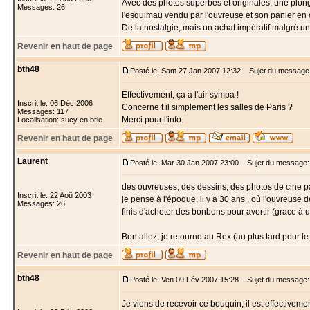
Avec des photos superbes et originales, une plong
Messages: 26
l'esquimau vendu par l'ouvreuse et son panier en o
De la nostalgie, mais un achat impératif malgré u
Revenir en haut de page
bth48
Posté le: Sam 27 Jan 2007 12:32
Sujet du message
Effectivement, ça a l'air sympa !
Inscrit le: 06 Déc 2006
Concerne t il simplement les salles de Paris ?
Messages: 117
Merci pour l'info.
Localisation: sucy en brie
Revenir en haut de page
Laurent
Posté le: Mar 30 Jan 2007 23:00
Sujet du message: 
des ouvreuses, des dessins, des photos de cine p
Inscrit le: 22 Aoû 2003
je pense à l'époque, il y a 30 ans , où l'ouvreuse
Messages: 26
finis d'acheter des bonbons pour avertir (grace à 
Bon allez, je retourne au Rex (au plus tard pour le 
Revenir en haut de page
bth48
Posté le: Ven 09 Fév 2007 15:28
Sujet du message:
Je viens de recevoir ce bouquin, il est effectivemen