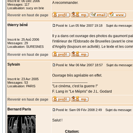
Inscrit le: 06 Déc 2006
A recommander.
Messages: 117
Localisation: sucy en brie
Revenir en haut de page
thierry béné
Posté le: Lun 05 Mar 2007 19:18
Sujet du message:
Il y a dans cet ouvrage des photos du gaumont pal
Inscrit le: 25 Aoû 2006
l'intérieur de l'Eldorado de Bruxelles (avant le 
Messages: 29
d'Angély (toujours en activité). Le texte et les c
Localisation: SURESNES
Revenir en haut de page
Sylvain
Posté le: Mar 06 Mar 2007 18:57
Sujet du message:
Ouvrage très agréable en effet.
Inscrit le: 23 Avr 2005
_________________
Messages: 53
"Le cinéma, c'est la guerre !"
Localisation: PARIS
F. Lang in "Le Mépris" de J.L. Godard
Revenir en haut de page
Bernard Paris
Posté le: Sam 09 Fév 2008 2:49
Sujet du message:
Salut !
Citation: