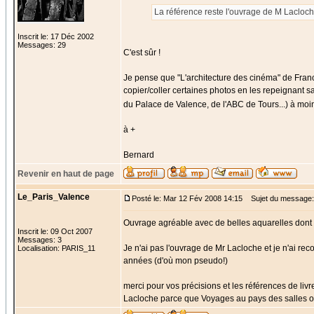
La référence reste l'ouvrage de M Lacloch
Inscrit le: 17 Déc 2002
Messages: 29
C'est sûr !
Je pense que "L'architecture des cinéma" de Franc
copier/coller certaines photos en les repeignant s
du Palace de Valence, de l'ABC de Tours...) à moi
à +
Bernard
Revenir en haut de page
Le_Paris_Valence
Posté le: Mar 12 Fév 2008 14:15
Sujet du message:
Ouvrage agréable avec de belles aquarelles dont 
Inscrit le: 09 Oct 2007
Messages: 3
Je n'ai pas l'ouvrage de Mr Lacloche et je n'ai rec
Localisation: PARIS_11
années (d'où mon pseudo!)
merci pour vos précisions et les références de livre
Lacloche parce que Voyages au pays des salles obs