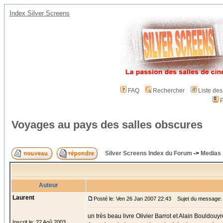
Index Silver Screens
FAQ
Rechercher
Liste de
P
Voyages au pays des salles obscures
Silver Screens Index du Forum
->
Medias
Auteur
Laurent
Posté le: Ven 26 Jan 2007 22:43
Sujet du message: 
un très beau livre Olivier Barrot et Alain Bouldouyr
Inscrit le: 22 Aoû 2003