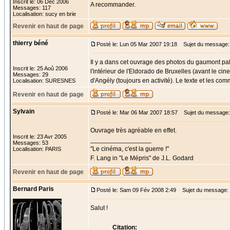
Inscrit le: 06 Déc 2006
A recommander.
Messages: 117
Localisation: sucy en brie
Revenir en haut de page
thierry béné
Posté le: Lun 05 Mar 2007 19:18
Sujet du message:
Il y a dans cet ouvrage des photos du gaumont pal
Inscrit le: 25 Aoû 2006
l'intérieur de l'Eldorado de Bruxelles (avant le 
Messages: 29
d'Angély (toujours en activité). Le texte et les c
Localisation: SURESNES
Revenir en haut de page
Sylvain
Posté le: Mar 06 Mar 2007 18:57
Sujet du message:
Ouvrage très agréable en effet.
Inscrit le: 23 Avr 2005
_________________
Messages: 53
"Le cinéma, c'est la guerre !"
Localisation: PARIS
F. Lang in "Le Mépris" de J.L. Godard
Revenir en haut de page
Bernard Paris
Posté le: Sam 09 Fév 2008 2:49
Sujet du message:
Salut !
Citation: