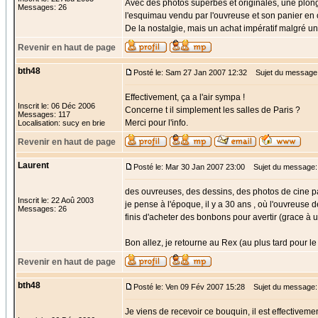
Avec des photos superbes et originales, une plong
Messages: 26
l'esquimau vendu par l'ouvreuse et son panier en o
De la nostalgie, mais un achat impératif malgré u
Revenir en haut de page
bth48
Posté le: Sam 27 Jan 2007 12:32
Sujet du message
Effectivement, ça a l'air sympa !
Inscrit le: 06 Déc 2006
Concerne t il simplement les salles de Paris ?
Messages: 117
Merci pour l'info.
Localisation: sucy en brie
Revenir en haut de page
Laurent
Posté le: Mar 30 Jan 2007 23:00
Sujet du message: 
des ouvreuses, des dessins, des photos de cine p
Inscrit le: 22 Aoû 2003
je pense à l'époque, il y a 30 ans , où l'ouvreuse
Messages: 26
finis d'acheter des bonbons pour avertir (grace à 
Bon allez, je retourne au Rex (au plus tard pour le 
Revenir en haut de page
bth48
Posté le: Ven 09 Fév 2007 15:28
Sujet du message:
Je viens de recevoir ce bouquin, il est effectivemen