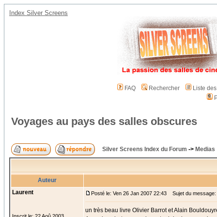
Index Silver Screens
FAQ
Rechercher
Liste de
P
Voyages au pays des salles obscures
Silver Screens Index du Forum
->
Medias
Auteur
Laurent
Posté le: Ven 26 Jan 2007 22:43
Sujet du message: 
un très beau livre Olivier Barrot et Alain Bouldouyr
Inscrit le: 22 Aoû 2003