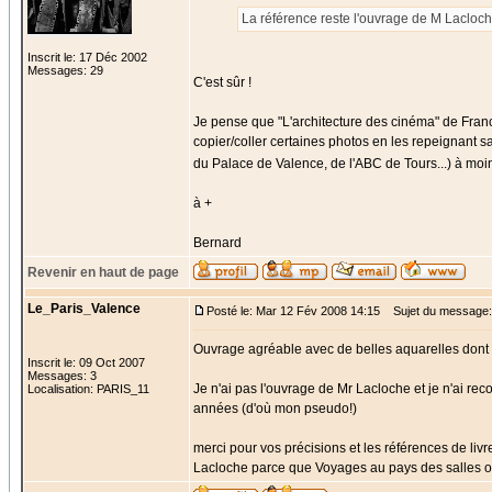
La référence reste l'ouvrage de M Lacloch
Inscrit le: 17 Déc 2002
Messages: 29
C'est sûr !
Je pense que "L'architecture des cinéma" de Franc
copier/coller certaines photos en les repeignant s
du Palace de Valence, de l'ABC de Tours...) à moi
à +
Bernard
Revenir en haut de page
Le_Paris_Valence
Posté le: Mar 12 Fév 2008 14:15
Sujet du message:
Ouvrage agréable avec de belles aquarelles dont 
Inscrit le: 09 Oct 2007
Messages: 3
Je n'ai pas l'ouvrage de Mr Lacloche et je n'ai rec
Localisation: PARIS_11
années (d'où mon pseudo!)
merci pour vos précisions et les références de livre
Lacloche parce que Voyages au pays des salles obs