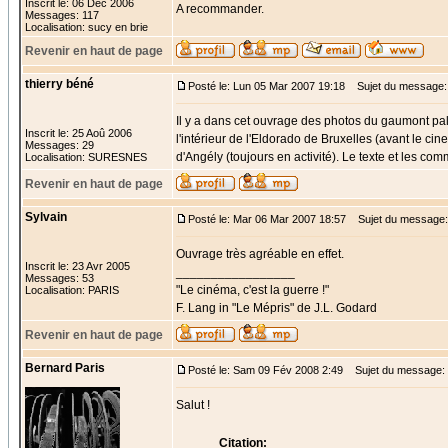
Inscrit le: 06 Déc 2006
A recommander.
Messages: 117
Localisation: sucy en brie
Revenir en haut de page
thierry béné
Posté le: Lun 05 Mar 2007 19:18
Sujet du message:
Il y a dans cet ouvrage des photos du gaumont pal
Inscrit le: 25 Aoû 2006
l'intérieur de l'Eldorado de Bruxelles (avant le 
Messages: 29
d'Angély (toujours en activité). Le texte et les c
Localisation: SURESNES
Revenir en haut de page
Sylvain
Posté le: Mar 06 Mar 2007 18:57
Sujet du message:
Ouvrage très agréable en effet.
Inscrit le: 23 Avr 2005
_________________
Messages: 53
"Le cinéma, c'est la guerre !"
Localisation: PARIS
F. Lang in "Le Mépris" de J.L. Godard
Revenir en haut de page
Bernard Paris
Posté le: Sam 09 Fév 2008 2:49
Sujet du message:
Salut !
Citation: