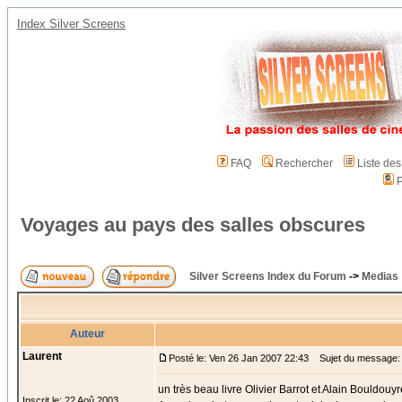
Index Silver Screens
FAQ
Rechercher
Liste de
P
Voyages au pays des salles obscures
Silver Screens Index du Forum
->
Medias
Auteur
Laurent
Posté le: Ven 26 Jan 2007 22:43
Sujet du message: 
un très beau livre Olivier Barrot et Alain Bouldouyr
Inscrit le: 22 Aoû 2003