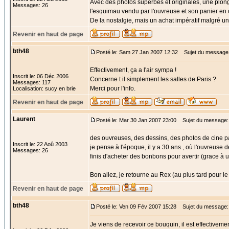
Avec des photos superbes et originales, une plong
Messages: 26
l'esquimau vendu par l'ouvreuse et son panier en o
De la nostalgie, mais un achat impératif malgré u
Revenir en haut de page
bth48
Posté le: Sam 27 Jan 2007 12:32
Sujet du message
Effectivement, ça a l'air sympa !
Inscrit le: 06 Déc 2006
Concerne t il simplement les salles de Paris ?
Messages: 117
Merci pour l'info.
Localisation: sucy en brie
Revenir en haut de page
Laurent
Posté le: Mar 30 Jan 2007 23:00
Sujet du message: 
des ouvreuses, des dessins, des photos de cine p
Inscrit le: 22 Aoû 2003
je pense à l'époque, il y a 30 ans , où l'ouvreuse
Messages: 26
finis d'acheter des bonbons pour avertir (grace à 
Bon allez, je retourne au Rex (au plus tard pour le 
Revenir en haut de page
bth48
Posté le: Ven 09 Fév 2007 15:28
Sujet du message:
Je viens de recevoir ce bouquin, il est effectivemen