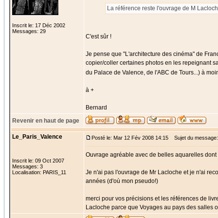
La référence reste l'ouvrage de M Lacloch
Inscrit le: 17 Déc 2002
Messages: 29
C'est sûr !
Je pense que "L'architecture des cinéma" de Franc
copier/coller certaines photos en les repeignant s
du Palace de Valence, de l'ABC de Tours...) à moi
à +
Bernard
Revenir en haut de page
Le_Paris_Valence
Posté le: Mar 12 Fév 2008 14:15
Sujet du message:
Ouvrage agréable avec de belles aquarelles dont 
Inscrit le: 09 Oct 2007
Messages: 3
Je n'ai pas l'ouvrage de Mr Lacloche et je n'ai rec
Localisation: PARIS_11
années (d'où mon pseudo!)
merci pour vos précisions et les références de livre
Lacloche parce que Voyages au pays des salles obs