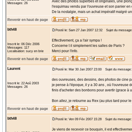
Avec des photos superbes et originales, une plong
Messages: 26
l'esquimau vendu par l'ouvreuse et son panier en o
De la nostalgie, mais un achat impératif malgré u
Revenir en haut de page
bth48
Posté le: Sam 27 Jan 2007 12:32
Sujet du message
Effectivement, ça a l'air sympa !
Inscrit le: 06 Déc 2006
Concerne t il simplement les salles de Paris ?
Messages: 117
Merci pour l'info.
Localisation: sucy en brie
Revenir en haut de page
Laurent
Posté le: Mar 30 Jan 2007 23:00
Sujet du message: 
des ouvreuses, des dessins, des photos de cine p
Inscrit le: 22 Aoû 2003
je pense à l'époque, il y a 30 ans , où l'ouvreuse
Messages: 26
finis d'acheter des bonbons pour avertir (grace à 
Bon allez, je retourne au Rex (au plus tard pour le 
Revenir en haut de page
bth48
Posté le: Ven 09 Fév 2007 15:28
Sujet du message:
Je viens de recevoir ce bouquin, il est effectivemen