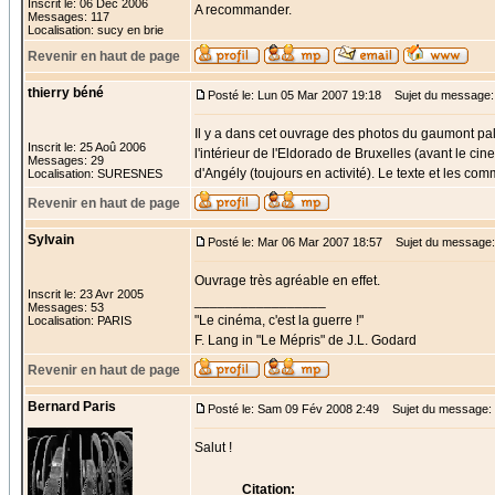
Inscrit le: 06 Déc 2006
A recommander.
Messages: 117
Localisation: sucy en brie
Revenir en haut de page
thierry béné
Posté le: Lun 05 Mar 2007 19:18
Sujet du message:
Il y a dans cet ouvrage des photos du gaumont pal
Inscrit le: 25 Aoû 2006
l'intérieur de l'Eldorado de Bruxelles (avant le 
Messages: 29
d'Angély (toujours en activité). Le texte et les c
Localisation: SURESNES
Revenir en haut de page
Sylvain
Posté le: Mar 06 Mar 2007 18:57
Sujet du message:
Ouvrage très agréable en effet.
Inscrit le: 23 Avr 2005
_________________
Messages: 53
"Le cinéma, c'est la guerre !"
Localisation: PARIS
F. Lang in "Le Mépris" de J.L. Godard
Revenir en haut de page
Bernard Paris
Posté le: Sam 09 Fév 2008 2:49
Sujet du message:
Salut !
Citation: