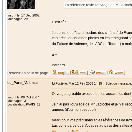
La référence reste l'ouvrage de M Lacloch
Inscrit le: 17 Déc 2002
Messages: 29
C'est sûr !
Je pense que "L'architecture des cinéma" de Franc
copier/coller certaines photos en les repeignant s
du Palace de Valence, de l'ABC de Tours...) à moi
à +
Bernard
Revenir en haut de page
Le_Paris_Valence
Posté le: Mar 12 Fév 2008 14:15
Sujet du message:
Ouvrage agréable avec de belles aquarelles dont 
Inscrit le: 09 Oct 2007
Messages: 3
Je n'ai pas l'ouvrage de Mr Lacloche et je n'ai rec
Localisation: PARIS_11
années (d'où mon pseudo!)
merci pour vos précisions et les références de livre
Lacloche parce que Voyages au pays des salles obs