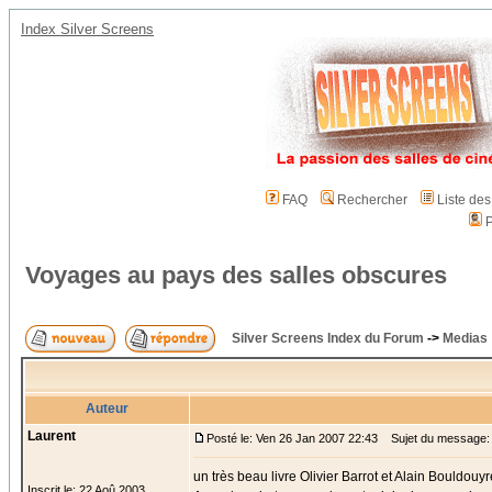
Index Silver Screens
FAQ
Rechercher
Liste de
P
Voyages au pays des salles obscures
Silver Screens Index du Forum
->
Medias
Auteur
Laurent
Posté le: Ven 26 Jan 2007 22:43
Sujet du message: 
un très beau livre Olivier Barrot et Alain Bouldouyr
Inscrit le: 22 Aoû 2003