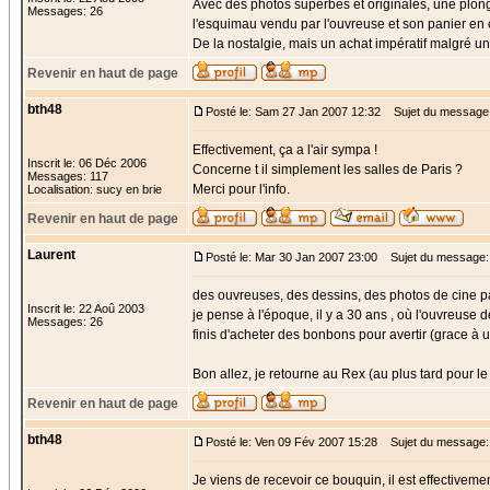
Avec des photos superbes et originales, une plong
Messages: 26
l'esquimau vendu par l'ouvreuse et son panier en o
De la nostalgie, mais un achat impératif malgré u
Revenir en haut de page
bth48
Posté le: Sam 27 Jan 2007 12:32
Sujet du message
Effectivement, ça a l'air sympa !
Inscrit le: 06 Déc 2006
Concerne t il simplement les salles de Paris ?
Messages: 117
Merci pour l'info.
Localisation: sucy en brie
Revenir en haut de page
Laurent
Posté le: Mar 30 Jan 2007 23:00
Sujet du message: 
des ouvreuses, des dessins, des photos de cine p
Inscrit le: 22 Aoû 2003
je pense à l'époque, il y a 30 ans , où l'ouvreuse
Messages: 26
finis d'acheter des bonbons pour avertir (grace à 
Bon allez, je retourne au Rex (au plus tard pour le 
Revenir en haut de page
bth48
Posté le: Ven 09 Fév 2007 15:28
Sujet du message:
Je viens de recevoir ce bouquin, il est effectivemen