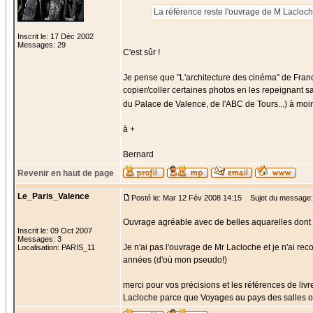
La référence reste l'ouvrage de M Lacloch
Inscrit le: 17 Déc 2002
Messages: 29
C'est sûr !
Je pense que "L'architecture des cinéma" de Franc
copier/coller certaines photos en les repeignant s
du Palace de Valence, de l'ABC de Tours...) à moi
à +
Bernard
Revenir en haut de page
Le_Paris_Valence
Posté le: Mar 12 Fév 2008 14:15
Sujet du message:
Ouvrage agréable avec de belles aquarelles dont 
Inscrit le: 09 Oct 2007
Messages: 3
Je n'ai pas l'ouvrage de Mr Lacloche et je n'ai rec
Localisation: PARIS_11
années (d'où mon pseudo!)
merci pour vos précisions et les références de livre
Lacloche parce que Voyages au pays des salles obs