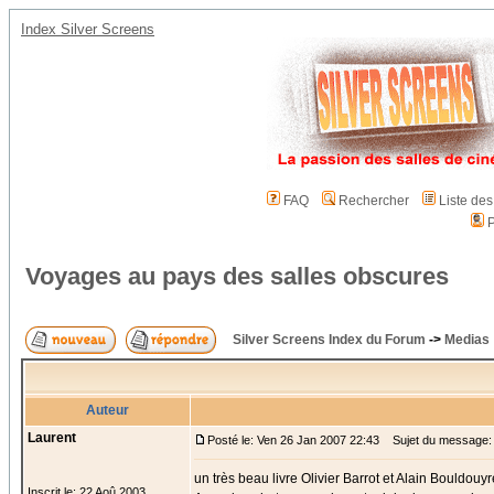
Index Silver Screens
FAQ
Rechercher
Liste de
P
Voyages au pays des salles obscures
Silver Screens Index du Forum
->
Medias
Auteur
Laurent
Posté le: Ven 26 Jan 2007 22:43
Sujet du message: 
un très beau livre Olivier Barrot et Alain Bouldouyr
Inscrit le: 22 Aoû 2003