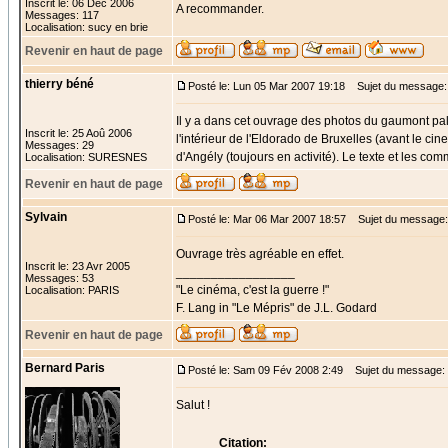
Inscrit le: 06 Déc 2006
A recommander.
Messages: 117
Localisation: sucy en brie
Revenir en haut de page
thierry béné
Posté le: Lun 05 Mar 2007 19:18
Sujet du message:
Il y a dans cet ouvrage des photos du gaumont pal
Inscrit le: 25 Aoû 2006
l'intérieur de l'Eldorado de Bruxelles (avant le 
Messages: 29
d'Angély (toujours en activité). Le texte et les c
Localisation: SURESNES
Revenir en haut de page
Sylvain
Posté le: Mar 06 Mar 2007 18:57
Sujet du message:
Ouvrage très agréable en effet.
Inscrit le: 23 Avr 2005
_________________
Messages: 53
"Le cinéma, c'est la guerre !"
Localisation: PARIS
F. Lang in "Le Mépris" de J.L. Godard
Revenir en haut de page
Bernard Paris
Posté le: Sam 09 Fév 2008 2:49
Sujet du message:
Salut !
Citation: