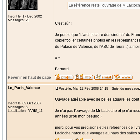
La référence reste l'ouvrage de M Lacloch
Inscrit le: 17 Déc 2002
Messages: 29
C'est sûr !
Je pense que "L'architecture des cinéma" de Franc
copier/coller certaines photos en les repeignant s
du Palace de Valence, de l'ABC de Tours...) à moi
à +
Bernard
Revenir en haut de page
Le_Paris_Valence
Posté le: Mar 12 Fév 2008 14:15
Sujet du message:
Ouvrage agréable avec de belles aquarelles dont 
Inscrit le: 09 Oct 2007
Messages: 3
Je n'ai pas l'ouvrage de Mr Lacloche et je n'ai rec
Localisation: PARIS_11
années (d'où mon pseudo!)
merci pour vos précisions et les références de livre
Lacloche parce que Voyages au pays des salles obs