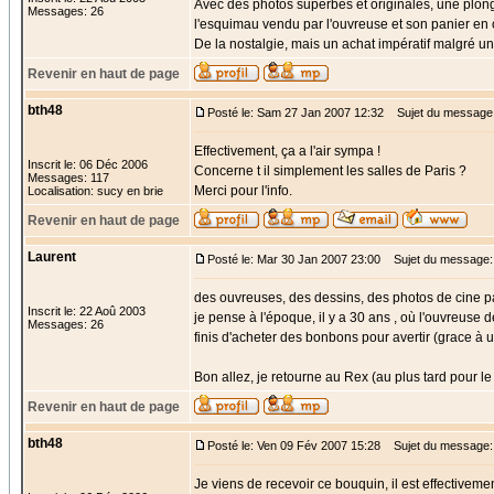
Avec des photos superbes et originales, une plong
Messages: 26
l'esquimau vendu par l'ouvreuse et son panier en o
De la nostalgie, mais un achat impératif malgré u
Revenir en haut de page
bth48
Posté le: Sam 27 Jan 2007 12:32
Sujet du message
Effectivement, ça a l'air sympa !
Inscrit le: 06 Déc 2006
Concerne t il simplement les salles de Paris ?
Messages: 117
Merci pour l'info.
Localisation: sucy en brie
Revenir en haut de page
Laurent
Posté le: Mar 30 Jan 2007 23:00
Sujet du message: 
des ouvreuses, des dessins, des photos de cine p
Inscrit le: 22 Aoû 2003
je pense à l'époque, il y a 30 ans , où l'ouvreuse
Messages: 26
finis d'acheter des bonbons pour avertir (grace à 
Bon allez, je retourne au Rex (au plus tard pour le 
Revenir en haut de page
bth48
Posté le: Ven 09 Fév 2007 15:28
Sujet du message:
Je viens de recevoir ce bouquin, il est effectivemen