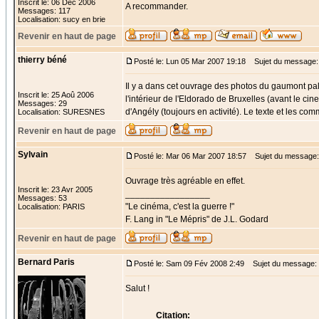
Inscrit le: 06 Déc 2006
A recommander.
Messages: 117
Localisation: sucy en brie
Revenir en haut de page
thierry béné
Posté le: Lun 05 Mar 2007 19:18
Sujet du message:
Il y a dans cet ouvrage des photos du gaumont pal
Inscrit le: 25 Aoû 2006
l'intérieur de l'Eldorado de Bruxelles (avant le 
Messages: 29
d'Angély (toujours en activité). Le texte et les c
Localisation: SURESNES
Revenir en haut de page
Sylvain
Posté le: Mar 06 Mar 2007 18:57
Sujet du message:
Ouvrage très agréable en effet.
Inscrit le: 23 Avr 2005
_________________
Messages: 53
"Le cinéma, c'est la guerre !"
Localisation: PARIS
F. Lang in "Le Mépris" de J.L. Godard
Revenir en haut de page
Bernard Paris
Posté le: Sam 09 Fév 2008 2:49
Sujet du message:
Salut !
Citation: