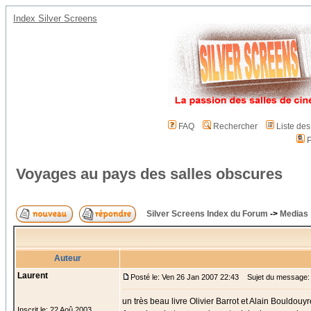
Index Silver Screens
FAQ
Rechercher
Liste de
P
Voyages au pays des salles obscures
Silver Screens Index du Forum
->
Medias
Auteur
Laurent
Posté le: Ven 26 Jan 2007 22:43
Sujet du message: 
un très beau livre Olivier Barrot et Alain Bouldouyr
Inscrit le: 22 Aoû 2003