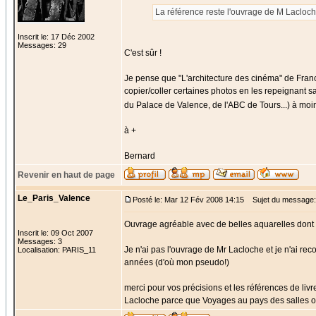
La référence reste l'ouvrage de M Lacloch
Inscrit le: 17 Déc 2002
Messages: 29
C'est sûr !
Je pense que "L'architecture des cinéma" de Franc
copier/coller certaines photos en les repeignant s
du Palace de Valence, de l'ABC de Tours...) à moi
à +
Bernard
Revenir en haut de page
Le_Paris_Valence
Posté le: Mar 12 Fév 2008 14:15
Sujet du message:
Ouvrage agréable avec de belles aquarelles dont 
Inscrit le: 09 Oct 2007
Messages: 3
Je n'ai pas l'ouvrage de Mr Lacloche et je n'ai rec
Localisation: PARIS_11
années (d'où mon pseudo!)
merci pour vos précisions et les références de livre
Lacloche parce que Voyages au pays des salles obs