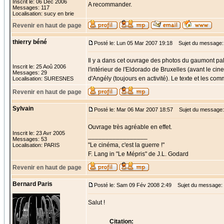
Inscrit le: 06 Déc 2006
A recommander.
Messages: 117
Localisation: sucy en brie
Revenir en haut de page
thierry béné
Posté le: Lun 05 Mar 2007 19:18
Sujet du message:
Il y a dans cet ouvrage des photos du gaumont pal
Inscrit le: 25 Aoû 2006
l'intérieur de l'Eldorado de Bruxelles (avant le 
Messages: 29
d'Angély (toujours en activité). Le texte et les c
Localisation: SURESNES
Revenir en haut de page
Sylvain
Posté le: Mar 06 Mar 2007 18:57
Sujet du message:
Ouvrage très agréable en effet.
Inscrit le: 23 Avr 2005
_________________
Messages: 53
"Le cinéma, c'est la guerre !"
Localisation: PARIS
F. Lang in "Le Mépris" de J.L. Godard
Revenir en haut de page
Bernard Paris
Posté le: Sam 09 Fév 2008 2:49
Sujet du message:
Salut !
Citation: