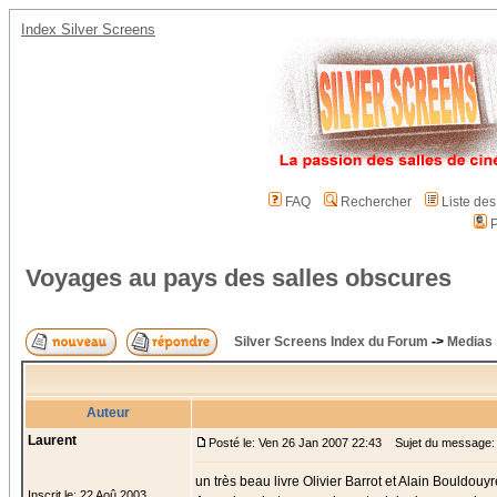
Index Silver Screens
FAQ
Rechercher
Liste de
P
Voyages au pays des salles obscures
Silver Screens Index du Forum
->
Medias
Auteur
Laurent
Posté le: Ven 26 Jan 2007 22:43
Sujet du message: 
un très beau livre Olivier Barrot et Alain Bouldouyr
Inscrit le: 22 Aoû 2003