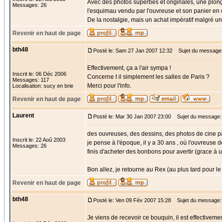
Avec des photos superbes et originales, une plong
Messages: 26
l'esquimau vendu par l'ouvreuse et son panier en o
De la nostalgie, mais un achat impératif malgré u
Revenir en haut de page
bth48
Posté le: Sam 27 Jan 2007 12:32
Sujet du message
Effectivement, ça a l'air sympa !
Inscrit le: 06 Déc 2006
Concerne t il simplement les salles de Paris ?
Messages: 117
Merci pour l'info.
Localisation: sucy en brie
Revenir en haut de page
Laurent
Posté le: Mar 30 Jan 2007 23:00
Sujet du message: 
des ouvreuses, des dessins, des photos de cine p
Inscrit le: 22 Aoû 2003
je pense à l'époque, il y a 30 ans , où l'ouvreuse
Messages: 26
finis d'acheter des bonbons pour avertir (grace à 
Bon allez, je retourne au Rex (au plus tard pour le 
Revenir en haut de page
bth48
Posté le: Ven 09 Fév 2007 15:28
Sujet du message:
Je viens de recevoir ce bouquin, il est effectivemen