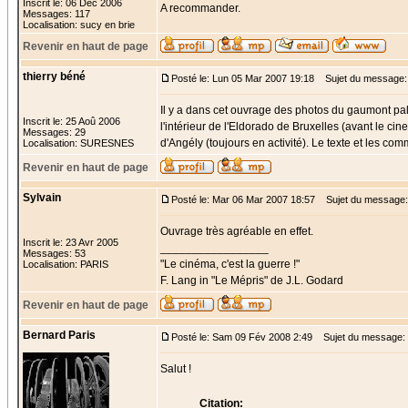
Inscrit le: 06 Déc 2006
A recommander.
Messages: 117
Localisation: sucy en brie
Revenir en haut de page
thierry béné
Posté le: Lun 05 Mar 2007 19:18
Sujet du message:
Il y a dans cet ouvrage des photos du gaumont pal
Inscrit le: 25 Aoû 2006
l'intérieur de l'Eldorado de Bruxelles (avant le 
Messages: 29
d'Angély (toujours en activité). Le texte et les c
Localisation: SURESNES
Revenir en haut de page
Sylvain
Posté le: Mar 06 Mar 2007 18:57
Sujet du message:
Ouvrage très agréable en effet.
Inscrit le: 23 Avr 2005
_________________
Messages: 53
"Le cinéma, c'est la guerre !"
Localisation: PARIS
F. Lang in "Le Mépris" de J.L. Godard
Revenir en haut de page
Bernard Paris
Posté le: Sam 09 Fév 2008 2:49
Sujet du message:
Salut !
Citation: