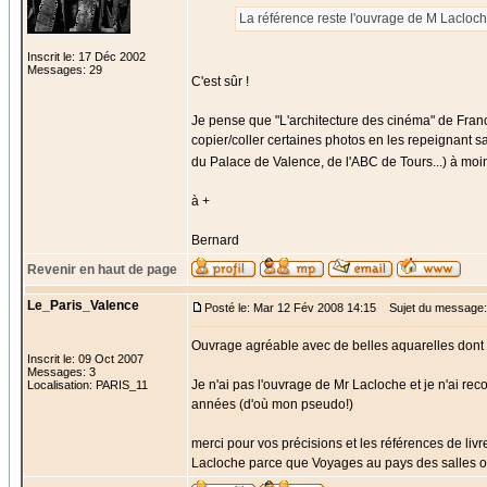
La référence reste l'ouvrage de M Lacloch
Inscrit le: 17 Déc 2002
Messages: 29
C'est sûr !
Je pense que "L'architecture des cinéma" de Franc
copier/coller certaines photos en les repeignant s
du Palace de Valence, de l'ABC de Tours...) à moi
à +
Bernard
Revenir en haut de page
Le_Paris_Valence
Posté le: Mar 12 Fév 2008 14:15
Sujet du message:
Ouvrage agréable avec de belles aquarelles dont 
Inscrit le: 09 Oct 2007
Messages: 3
Je n'ai pas l'ouvrage de Mr Lacloche et je n'ai rec
Localisation: PARIS_11
années (d'où mon pseudo!)
merci pour vos précisions et les références de livre
Lacloche parce que Voyages au pays des salles obs