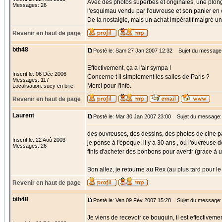
Avec des photos superbes et originales, une plong
Messages: 26
l'esquimau vendu par l'ouvreuse et son panier en o
De la nostalgie, mais un achat impératif malgré u
Revenir en haut de page
bth48
Posté le: Sam 27 Jan 2007 12:32
Sujet du message
Effectivement, ça a l'air sympa !
Inscrit le: 06 Déc 2006
Concerne t il simplement les salles de Paris ?
Messages: 117
Merci pour l'info.
Localisation: sucy en brie
Revenir en haut de page
Laurent
Posté le: Mar 30 Jan 2007 23:00
Sujet du message: 
des ouvreuses, des dessins, des photos de cine p
Inscrit le: 22 Aoû 2003
je pense à l'époque, il y a 30 ans , où l'ouvreuse
Messages: 26
finis d'acheter des bonbons pour avertir (grace à 
Bon allez, je retourne au Rex (au plus tard pour le 
Revenir en haut de page
bth48
Posté le: Ven 09 Fév 2007 15:28
Sujet du message:
Je viens de recevoir ce bouquin, il est effectivemen