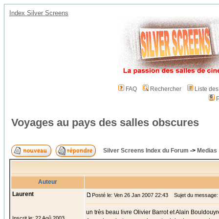
Index Silver Screens
FAQ
Rechercher
Liste de
P
Voyages au pays des salles obscures
Silver Screens Index du Forum
->
Medias
Auteur
Laurent
Posté le: Ven 26 Jan 2007 22:43
Sujet du message: 
un très beau livre Olivier Barrot et Alain Bouldouyr
Inscrit le: 22 Aoû 2003