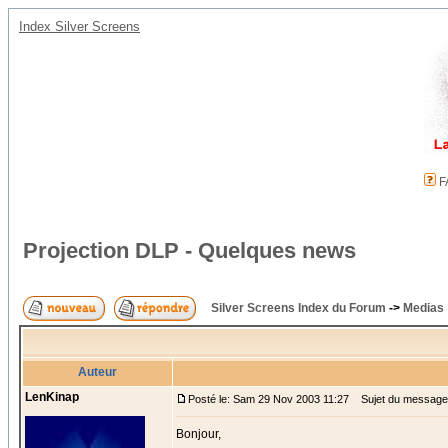
Index Silver Screens
F
Projection DLP - Quelques news
Silver Screens Index du Forum
->
Medias
Auteur
LenKinap
Posté le: Sam 29 Nov 2003 11:27
Sujet du message:
Bonjour,