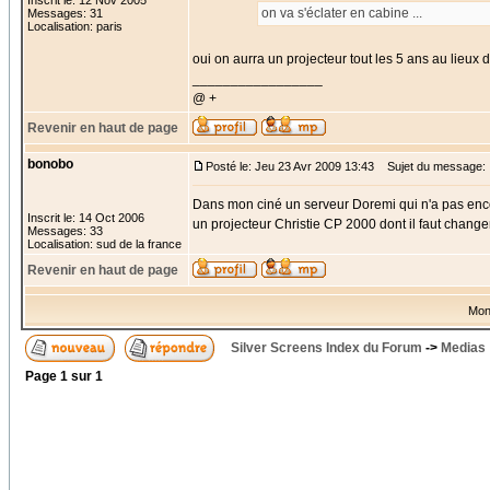
Inscrit le: 12 Nov 2005
on va s'éclater en cabine ...
Messages: 31
Localisation: paris
oui on aurra un projecteur tout les 5 ans au lieux 
_________________
@ +
Revenir en haut de page
bonobo
Posté le: Jeu 23 Avr 2009 13:43
Sujet du message:
Dans mon ciné un serveur Doremi qui n'a pas en
Inscrit le: 14 Oct 2006
un projecteur Christie CP 2000 dont il faut changer
Messages: 33
Localisation: sud de la france
Revenir en haut de page
Mon
Silver Screens Index du Forum
->
Medias
Page
1
sur
1