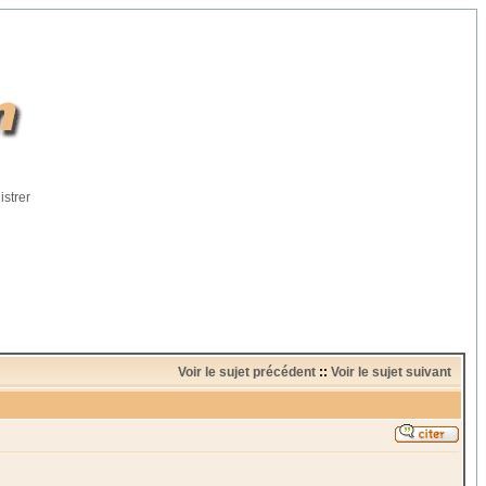
istrer
Voir le sujet précédent
::
Voir le sujet suivant