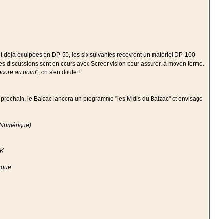
sont déjà équipées en DP-50, les six suivantes recevront un matériel DP-100
 Des discussions sont en cours avec Screenvision pour assurer, à moyen terme,
ncore au point
", on s'en doute !
prochain, le Balzac lancera un programme "les Midis du Balzac" et envisage
N
umérique)
2K
ique