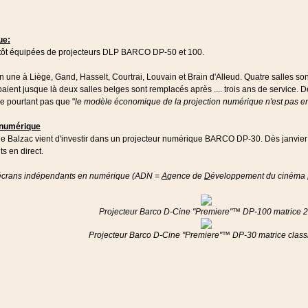
ue:
entôt équipées de projecteurs DLP BARCO DP-50 et 100.
nfin une à Liège, Gand, Hasselt, Courtrai, Louvain et Brain d'Alleud. Quatre salles 
aient jusque là deux salles belges sont remplacés après .... trois ans de service.
he pourtant pas que "
le modèle économique de la projection numérique n'est pas e
n numérique
e Balzac vient d'investir dans un projecteur numérique BARCO DP-30. Dès janvier 
s en direct.
 d'écrans indépendants en numérique (ADN =
A
gence de
D
éveloppement du cinéma
Projecteur Barco D-Cine "Premiere"™ DP-100 matrice 
Projecteur Barco D-Cine "Premiere"™ DP-30 matrice class