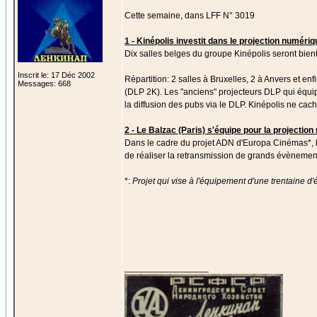
Cette semaine, dans LFF N° 3019
1 - Kinépolis investit dans le projection numériq
Dix salles belges du groupe Kinépolis seront bi
Inscrit le: 17 Déc 2002
Répartition: 2 salles à Bruxelles, 2 à Anvers et e
Messages: 668
(DLP 2K). Les "anciens" projecteurs DLP qui équip
la diffusion des pubs via le DLP. Kinépolis ne cac
2 - Le Balzac (Paris) s'équipe pour la projectio
Dans le cadre du projet ADN d'Europa Cinémas*, l
de réaliser la retransmission de grands évènement
*:
Projet qui vise à l'équipement d'une trentaine
_________________