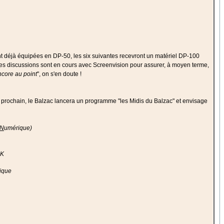
sont déjà équipées en DP-50, les six suivantes recevront un matériel DP-100
 Des discussions sont en cours avec Screenvision pour assurer, à moyen terme,
ncore au point
", on s'en doute !
prochain, le Balzac lancera un programme "les Midis du Balzac" et envisage
N
umérique)
2K
ique