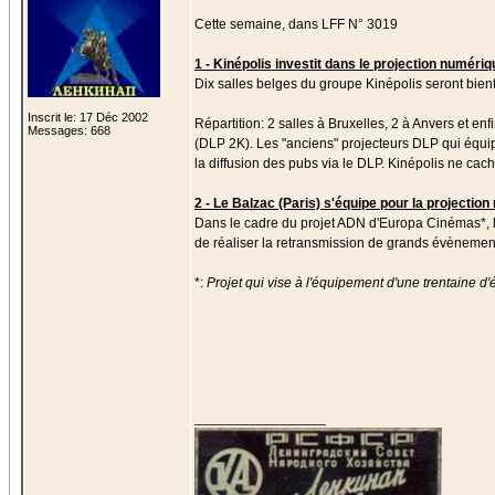
Cette semaine, dans LFF N° 3019
1 - Kinépolis investit dans le projection numériq
Dix salles belges du groupe Kinépolis seront bi
Inscrit le: 17 Déc 2002
Répartition: 2 salles à Bruxelles, 2 à Anvers et e
Messages: 668
(DLP 2K). Les "anciens" projecteurs DLP qui équip
la diffusion des pubs via le DLP. Kinépolis ne cac
2 - Le Balzac (Paris) s'équipe pour la projectio
Dans le cadre du projet ADN d'Europa Cinémas*, l
de réaliser la retransmission de grands évènement
*:
Projet qui vise à l'équipement d'une trentaine
_________________