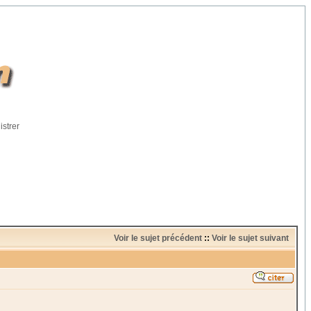
istrer
Voir le sujet précédent
::
Voir le sujet suivant