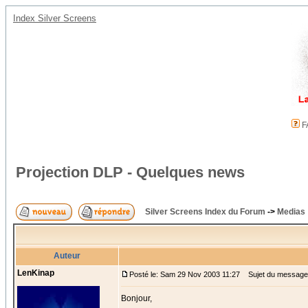
Index Silver Screens
F
Projection DLP - Quelques news
Silver Screens Index du Forum
->
Medias
Auteur
LenKinap
Posté le: Sam 29 Nov 2003 11:27
Sujet du message:
Bonjour,