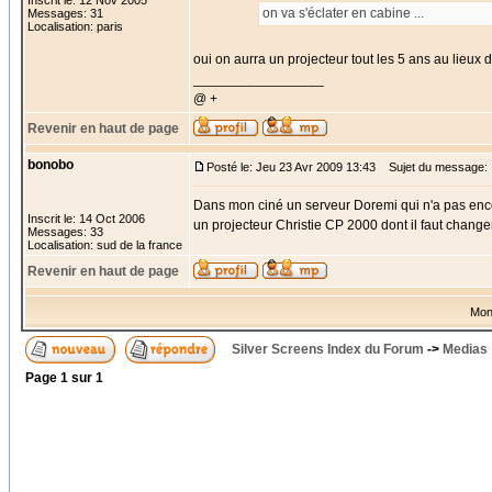
Inscrit le: 12 Nov 2005
on va s'éclater en cabine ...
Messages: 31
Localisation: paris
oui on aurra un projecteur tout les 5 ans au lieux 
_________________
@ +
Revenir en haut de page
bonobo
Posté le: Jeu 23 Avr 2009 13:43
Sujet du message:
Dans mon ciné un serveur Doremi qui n'a pas en
Inscrit le: 14 Oct 2006
un projecteur Christie CP 2000 dont il faut changer
Messages: 33
Localisation: sud de la france
Revenir en haut de page
Mon
Silver Screens Index du Forum
->
Medias
Page
1
sur
1