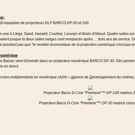
ue:
entôt équipées de projecteurs DLP BARCO DP-50 et 100.
nfin une à Liège, Gand, Hasselt, Courtrai, Louvain et Brain d'Alleud. Quatre salles 
aient jusque là deux salles belges sont remplacés après .... trois ans de service.
he pourtant pas que "
le modèle économique de la projection numérique n'est pas e
n numérique
e Balzac vient d'investir dans un projecteur numérique BARCO DP-30. Dès janvier 
s en direct.
 d'écrans indépendants en numérique (ADN =
A
gence de
D
éveloppement du cinéma
Projecteur Barco D-Cine "Premiere"™ DP-100 matrice 
Projecteur Barco D-Cine "Premiere"™ DP-30 matrice class