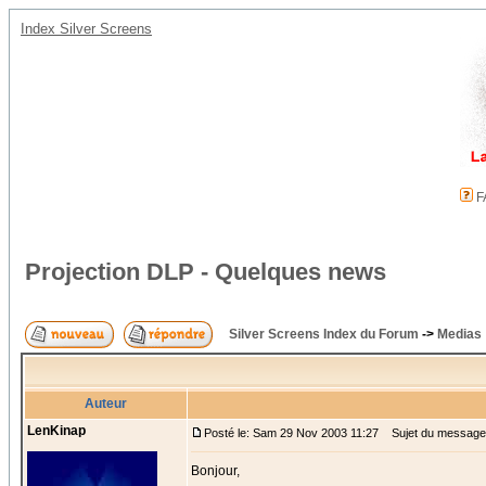
Index Silver Screens
F
Projection DLP - Quelques news
Silver Screens Index du Forum
->
Medias
Auteur
LenKinap
Posté le: Sam 29 Nov 2003 11:27
Sujet du message:
Bonjour,