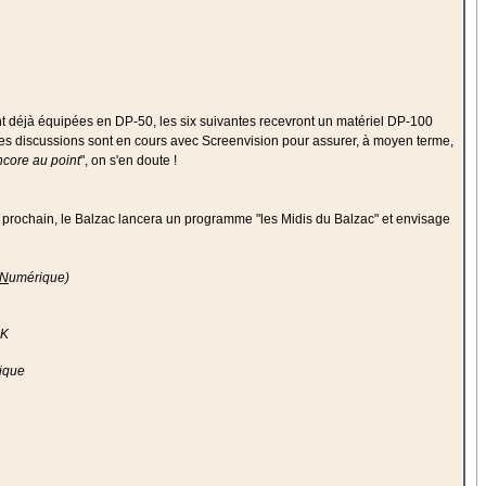
sont déjà équipées en DP-50, les six suivantes recevront un matériel DP-100
 Des discussions sont en cours avec Screenvision pour assurer, à moyen terme,
ncore au point
", on s'en doute !
prochain, le Balzac lancera un programme "les Midis du Balzac" et envisage
N
umérique)
2K
ique