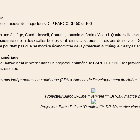
ue:
entôt équipées de projecteurs DLP BARCO DP-50 et 100.
nfin une à Liège, Gand, Hasselt, Courtrai, Louvain et Brain d'Alleud. Quatre salles 
aient jusque là deux salles belges sont remplacés après .... trois ans de service.
he pourtant pas que "
le modèle économique de la projection numérique n'est pas e
n numérique
e Balzac vient d'investir dans un projecteur numérique BARCO DP-30. Dès janvier 
s en direct.
 d'écrans indépendants en numérique (ADN =
A
gence de
D
éveloppement du cinéma
Projecteur Barco D-Cine "Premiere"™ DP-100 matrice 
Projecteur Barco D-Cine "Premiere"™ DP-30 matrice class