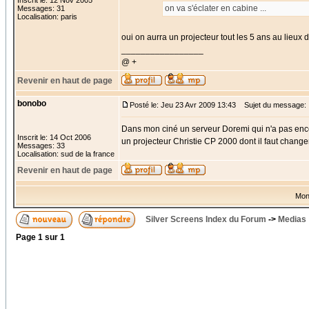
Inscrit le: 12 Nov 2005
on va s'éclater en cabine ...
Messages: 31
Localisation: paris
oui on aurra un projecteur tout les 5 ans au lieux 
_________________
@ +
Revenir en haut de page
bonobo
Posté le: Jeu 23 Avr 2009 13:43
Sujet du message:
Dans mon ciné un serveur Doremi qui n'a pas en
Inscrit le: 14 Oct 2006
un projecteur Christie CP 2000 dont il faut changer
Messages: 33
Localisation: sud de la france
Revenir en haut de page
Mon
Silver Screens Index du Forum
->
Medias
Page
1
sur
1