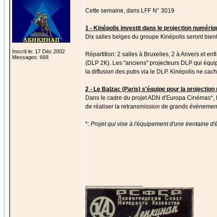
Cette semaine, dans LFF N° 3019
1 - Kinépolis investit dans le projection numériq
Dix salles belges du groupe Kinépolis seront bi
Inscrit le: 17 Déc 2002
Répartition: 2 salles à Bruxelles, 2 à Anvers et e
Messages: 668
(DLP 2K). Les "anciens" projecteurs DLP qui équip
la diffusion des pubs via le DLP. Kinépolis ne cac
2 - Le Balzac (Paris) s'équipe pour la projectio
Dans le cadre du projet ADN d'Europa Cinémas*, l
de réaliser la retransmission de grands évènement
*:
Projet qui vise à l'équipement d'une trentaine
_________________