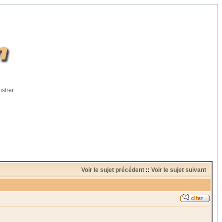
istrer
Voir le sujet précédent
::
Voir le sujet suivant