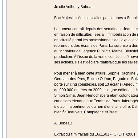
Je cite Anthony Bobeau:
Bac Majestic cède ses salles parisiennes à Sophi
La rumeur courait depuis des semaines : Jean Laba
en raison de difficultés liées à l’immobilisation
ont circulé parmi les professionnels de l’exploita
repreneurs des Écrans de Paris. La surprise a donc
du fondateur de l’agence Publicis, Marcel Bleustei
production. À l’issue de la vente conclue le 9 nov
ses actions. Il s’est déclaré “satisfait que les s
Pour mener à bien cette affaire, Sophie Rachline D
Germain-des-Prés, Racine Odéon, Pagode et Balzac
porte sur cinq complexes, soit 13 écrans (Arlequin
de 900 000 entrées en 2000. La ligne éditoriale d
Simon Simsi. Jean Henochsberg étant cofondateur 
carte sera étendue aux Écrans de Paris. Interrogé
d’établir la pertinence ou non d’une telle offre. De
bientôt Beauvais, Compiègne et Brest.
A. Bobeau
Extrait du film fraçais du 16/11/01 - (C) LFF /2001