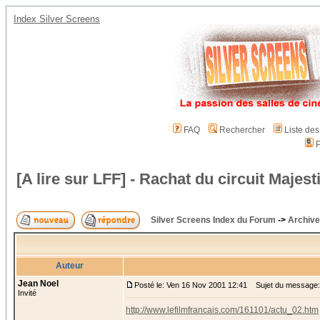
Index Silver Screens
FAQ
Rechercher
Liste de
P
[A lire sur LFF] - Rachat du circuit Majest
Silver Screens Index du Forum
->
Archive
Auteur
Jean Noel
Posté le: Ven 16 Nov 2001 12:41
Sujet du message: [A
Invité
http://www.lefilmfrancais.com/161101/actu_02.htm