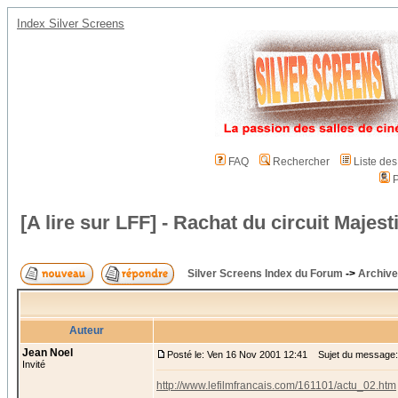
Index Silver Screens
FAQ
Rechercher
Liste de
P
[A lire sur LFF] - Rachat du circuit Majest
Silver Screens Index du Forum
->
Archive
Auteur
Jean Noel
Posté le: Ven 16 Nov 2001 12:41
Sujet du message: [A
Invité
http://www.lefilmfrancais.com/161101/actu_02.htm