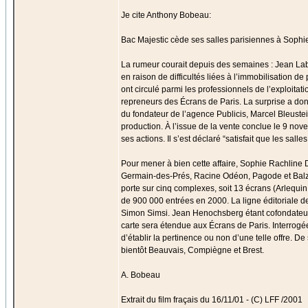
Je cite Anthony Bobeau:
Bac Majestic cède ses salles parisiennes à Sophi
La rumeur courait depuis des semaines : Jean Laba
en raison de difficultés liées à l’immobilisation
ont circulé parmi les professionnels de l’exploita
repreneurs des Écrans de Paris. La surprise a donc
du fondateur de l’agence Publicis, Marcel Bleustei
production. À l’issue de la vente conclue le 9 nov
ses actions. Il s’est déclaré “satisfait que les s
Pour mener à bien cette affaire, Sophie Rachline D
Germain-des-Prés, Racine Odéon, Pagode et Balzac
porte sur cinq complexes, soit 13 écrans (Arlequin
de 900 000 entrées en 2000. La ligne éditoriale d
Simon Simsi. Jean Henochsberg étant cofondateur 
carte sera étendue aux Écrans de Paris. Interrogé
d’établir la pertinence ou non d’une telle offre. De
bientôt Beauvais, Compiègne et Brest.
A. Bobeau
Extrait du film fraçais du 16/11/01 - (C) LFF /2001