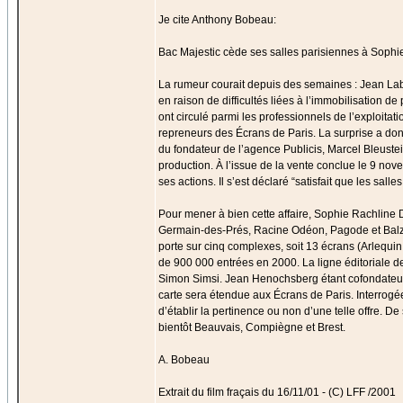
Je cite Anthony Bobeau:
Bac Majestic cède ses salles parisiennes à Sophi
La rumeur courait depuis des semaines : Jean Laba
en raison de difficultés liées à l’immobilisation
ont circulé parmi les professionnels de l’exploita
repreneurs des Écrans de Paris. La surprise a donc
du fondateur de l’agence Publicis, Marcel Bleustei
production. À l’issue de la vente conclue le 9 nov
ses actions. Il s’est déclaré “satisfait que les s
Pour mener à bien cette affaire, Sophie Rachline D
Germain-des-Prés, Racine Odéon, Pagode et Balzac
porte sur cinq complexes, soit 13 écrans (Arlequin
de 900 000 entrées en 2000. La ligne éditoriale d
Simon Simsi. Jean Henochsberg étant cofondateur 
carte sera étendue aux Écrans de Paris. Interrogé
d’établir la pertinence ou non d’une telle offre. De
bientôt Beauvais, Compiègne et Brest.
A. Bobeau
Extrait du film fraçais du 16/11/01 - (C) LFF /2001