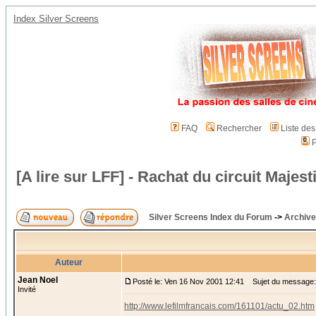
Index Silver Screens
FAQ
Rechercher
Liste de
P
[A lire sur LFF] - Rachat du circuit Majest
Silver Screens Index du Forum
->
Archive
Auteur
Jean Noel
Posté le: Ven 16 Nov 2001 12:41
Sujet du message: [A
Invité
http://www.lefilmfrancais.com/161101/actu_02.htm