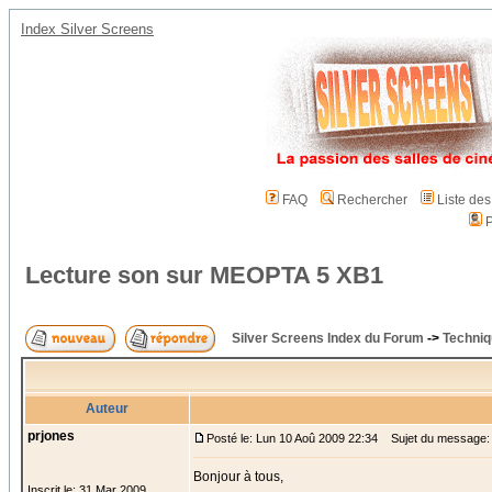
Index Silver Screens
FAQ
Rechercher
Liste de
P
Lecture son sur MEOPTA 5 XB1
Silver Screens Index du Forum
->
Techniq
Auteur
prjones
Posté le: Lun 10 Aoû 2009 22:34
Sujet du message: 
Bonjour à tous,
Inscrit le: 31 Mar 2009