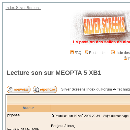
Index Silver Screens
FAQ
Rechercher
Liste de
P
Lecture son sur MEOPTA 5 XB1
Silver Screens Index du Forum
->
Techniq
Auteur
prjones
Posté le: Lun 10 Aoû 2009 22:34
Sujet du message: 
Bonjour à tous,
Inscrit le: 31 Mar 2009