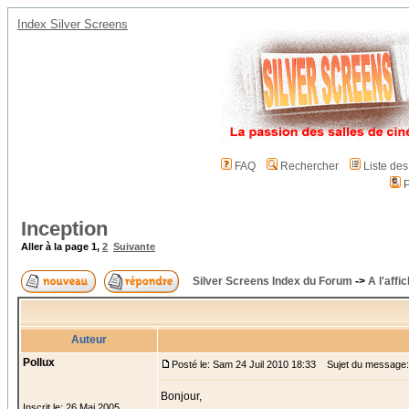
Index Silver Screens
FAQ
Rechercher
Liste de
P
Inception
Aller à la page
1
,
2
Suivante
Silver Screens Index du Forum
->
A l'affi
Auteur
Pollux
Posté le: Sam 24 Juil 2010 18:33
Sujet du message: 
Bonjour,
Inscrit le: 26 Mai 2005