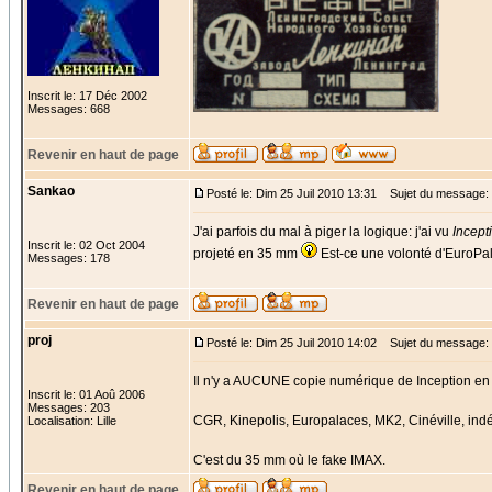
Inscrit le: 17 Déc 2002
Messages: 668
Revenir en haut de page
Sankao
Posté le: Dim 25 Juil 2010 13:31
Sujet du message:
J'ai parfois du mal à piger la logique: j'ai vu
Incept
Inscrit le: 02 Oct 2004
projeté en 35 mm
Est-ce une volonté d'EuroPal
Messages: 178
Revenir en haut de page
proj
Posté le: Dim 25 Juil 2010 14:02
Sujet du message:
Il n'y a AUCUNE copie numérique de Inception en c
Inscrit le: 01 Aoû 2006
Messages: 203
CGR, Kinepolis, Europalaces, MK2, Cinéville, ind
Localisation: Lille
C'est du 35 mm où le fake IMAX.
Revenir en haut de page