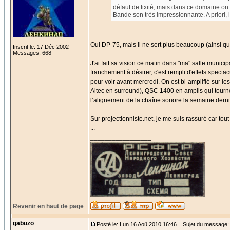
défaut de fixité, mais dans ce domaine on 
Bande son très impressionnante. A priori, 
Oui DP-75, mais il ne sert plus beaucoup (ainsi q
Inscrit le: 17 Déc 2002
Messages: 668
J'ai fait sa vision ce matin dans "ma" salle munici
franchement à désirer, c'est rempli d'effets specta
pour voir avant mercredi. On est bi-amplifié sur le
Altec en surround), QSC 1400 en amplis qui tourn
l’alignement de la chaîne sonore la semaine derni
Sur projectionniste.net, je me suis rassuré car tou
...
_________________
Revenir en haut de page
gabuzo
Posté le: Lun 16 Aoû 2010 16:46
Sujet du message: