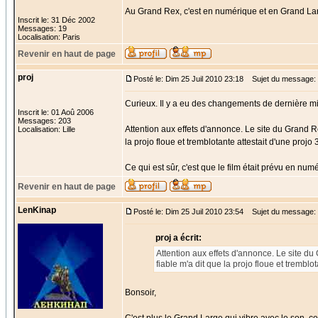
Au Grand Rex, c'est en numérique et en Grand Lar
Inscrit le: 31 Déc 2002
Messages: 19
Localisation: Paris
Revenir en haut de page
proj
Posté le: Dim 25 Juil 2010 23:18
Sujet du message:
Curieux. Il y a eu des changements de dernière mi
Inscrit le: 01 Aoû 2006
Messages: 203
Attention aux effets d'annonce. Le site du Grand R
Localisation: Lille
la projo floue et tremblotante attestait d'une proj
Ce qui est sûr, c'est que le film était prévu en n
Revenir en haut de page
LenKinap
Posté le: Dim 25 Juil 2010 23:54
Sujet du message:
proj a écrit:
Attention aux effets d'annonce. Le site d
fiable m'a dit que la projo floue et trembl
Bonsoir,