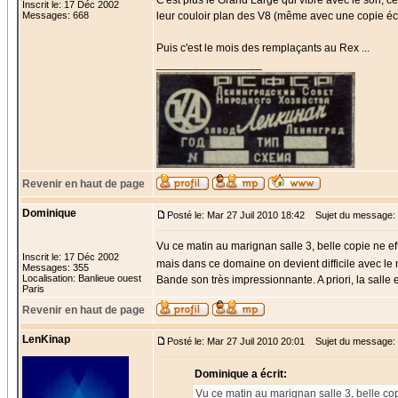
C'est plus le Grand Large qui vibre avec le son, c
Inscrit le: 17 Déc 2002
Messages: 668
leur couloir plan des V8 (même avec une copie écl
Puis c'est le mois des remplaçants au Rex ...
_________________
Revenir en haut de page
Dominique
Posté le: Mar 27 Juil 2010 18:42
Sujet du message:
Vu ce matin au marignan salle 3, belle copie ne effet
Inscrit le: 17 Déc 2002
mais dans ce domaine on devient difficile avec l
Messages: 355
Localisation: Banlieue ouest
Bande son très impressionnante. A priori, la salle
Paris
Revenir en haut de page
LenKinap
Posté le: Mar 27 Juil 2010 20:01
Sujet du message:
Dominique a écrit:
Vu ce matin au marignan salle 3, belle copie