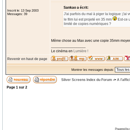
Sankao a écrit:
Inscrit le: 13 Sep 2003
J'ai parfois du mal à piger la logique: j'ai 
Messages: 39
le film lui est projeté en 35 mm
Est-ce 
limité de copies numériques ?
Même chose au Max avec une copie 35mm moye
_________________
Le cinéma en
Lumière !
Revenir en haut de page
Montrer les messages depuis:
Silver Screens Index du Forum
->
A l'affi
Page
1
sur
2
Powered by