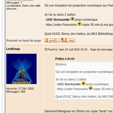
Messages: 7
Où voir
Inception
en projection numérique sur Par
Localisation: Dans une salle
obscure
Je l'ai vu dans 2 salles:
-
UGC Normandie
projo numérique
- Max Linder Panorama
copie 35 mm (à ma gra
Quid d'UGC Bercy, des Halles, du MK2 Bibliothèq
Revenir en haut de page
LenKinap
Posté le: Sam 24 Juil 2010 21:43
Sujet du message: 
Pollux a écrit:
Bonjour,
Où voir
Inception
en projection numérique 
Je l'ai vu dans 2 salles:
-
UGC Normandie
projo numérique
Inscrit le: 17 Déc 2002
- Max Linder Panorama
copie 35 mm (
Messages: 668
Quid d'UGC Bercy, des Halles, du MK2 Bi
Gaumont Marignan en 35mm car copie "lente" sur 