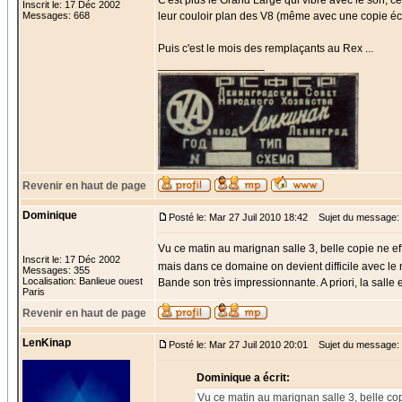
C'est plus le Grand Large qui vibre avec le son, c
Inscrit le: 17 Déc 2002
Messages: 668
leur couloir plan des V8 (même avec une copie écl
Puis c'est le mois des remplaçants au Rex ...
_________________
Revenir en haut de page
Dominique
Posté le: Mar 27 Juil 2010 18:42
Sujet du message:
Vu ce matin au marignan salle 3, belle copie ne effet
Inscrit le: 17 Déc 2002
mais dans ce domaine on devient difficile avec l
Messages: 355
Localisation: Banlieue ouest
Bande son très impressionnante. A priori, la salle
Paris
Revenir en haut de page
LenKinap
Posté le: Mar 27 Juil 2010 20:01
Sujet du message:
Dominique a écrit:
Vu ce matin au marignan salle 3, belle copie