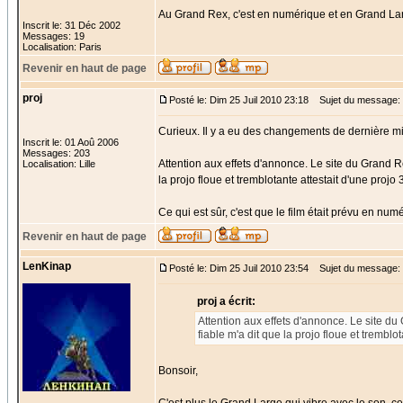
Au Grand Rex, c'est en numérique et en Grand Lar
Inscrit le: 31 Déc 2002
Messages: 19
Localisation: Paris
Revenir en haut de page
proj
Posté le: Dim 25 Juil 2010 23:18
Sujet du message:
Curieux. Il y a eu des changements de dernière mi
Inscrit le: 01 Aoû 2006
Messages: 203
Attention aux effets d'annonce. Le site du Grand R
Localisation: Lille
la projo floue et tremblotante attestait d'une proj
Ce qui est sûr, c'est que le film était prévu en n
Revenir en haut de page
LenKinap
Posté le: Dim 25 Juil 2010 23:54
Sujet du message:
proj a écrit:
Attention aux effets d'annonce. Le site d
fiable m'a dit que la projo floue et trembl
Bonsoir,