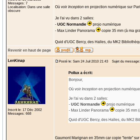
Messages: 7
Où voir
Inception
en projection numérique sur Par
Localisation: Dans une salle
obscure
Je l'ai vu dans 2 salles:
-
UGC Normandie
projo numérique
- Max Linder Panorama
copie 35 mm (à ma gra
Quid d'UGC Bercy, des Halles, du MK2 Bibliothèq
Revenir en haut de page
LenKinap
Posté le: Sam 24 Juil 2010 21:43
Sujet du message: 
Pollux a écrit:
Bonjour,
Où voir
Inception
en projection numérique 
Je l'ai vu dans 2 salles:
-
UGC Normandie
projo numérique
Inscrit le: 17 Déc 2002
- Max Linder Panorama
copie 35 mm (
Messages: 668
Quid d'UGC Bercy, des Halles, du MK2 Bi
Gaumont Marignan en 35mm car copie "lente" sur 