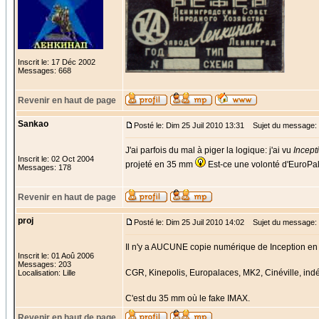
Inscrit le: 17 Déc 2002
Messages: 668
Revenir en haut de page
Sankao
Posté le: Dim 25 Juil 2010 13:31
Sujet du message:
J'ai parfois du mal à piger la logique: j'ai vu
Incept
Inscrit le: 02 Oct 2004
projeté en 35 mm
Est-ce une volonté d'EuroPal
Messages: 178
Revenir en haut de page
proj
Posté le: Dim 25 Juil 2010 14:02
Sujet du message:
Il n'y a AUCUNE copie numérique de Inception en c
Inscrit le: 01 Aoû 2006
Messages: 203
CGR, Kinepolis, Europalaces, MK2, Cinéville, ind
Localisation: Lille
C'est du 35 mm où le fake IMAX.
Revenir en haut de page