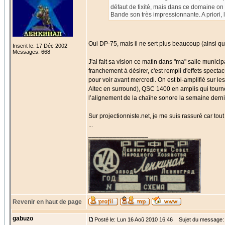
défaut de fixité, mais dans ce domaine on 
Bande son très impressionnante. A priori, 
Oui DP-75, mais il ne sert plus beaucoup (ainsi q
Inscrit le: 17 Déc 2002
Messages: 668
J'ai fait sa vision ce matin dans "ma" salle munici
franchement à désirer, c'est rempli d'effets specta
pour voir avant mercredi. On est bi-amplifié sur le
Altec en surround), QSC 1400 en amplis qui tourn
l’alignement de la chaîne sonore la semaine derni
Sur projectionniste.net, je me suis rassuré car tou
...
_________________
Revenir en haut de page
gabuzo
Posté le: Lun 16 Aoû 2010 16:46
Sujet du message: