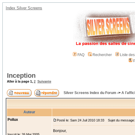
Index Silver Screens
FAQ
Rechercher
Liste de
P
Inception
Aller à la page
1
,
2
Suivante
Silver Screens Index du Forum
->
A l'affi
Auteur
Pollux
Posté le: Sam 24 Juil 2010 18:33
Sujet du message: 
Bonjour,
Inscrit le: 26 Mai 2005