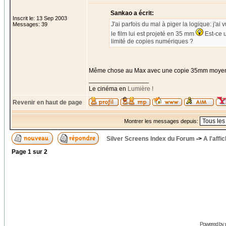
Sankao a écrit:
Inscrit le: 13 Sep 2003
J'ai parfois du mal à piger la logique: j'ai 
Messages: 39
le film lui est projeté en 35 mm
Est-ce 
limité de copies numériques ?
Même chose au Max avec une copie 35mm moye
_________________
Le cinéma en
Lumière !
Revenir en haut de page
Montrer les messages depuis:
Silver Screens Index du Forum
->
A l'affi
Page
1
sur
2
Powered by