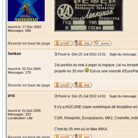
Inscrit le: 17 Déc 2002
Messages: 668
Revenir en haut de page
Sankao
Posté le: Dim 25 Juil 2010 13:31
Sujet du message:
J'ai parfois du mal à piger la logique: j'ai vu
Incept
Inscrit le: 02 Oct 2004
projeté en 35 mm
Est-ce une volonté d'EuroPal
Messages: 178
Revenir en haut de page
proj
Posté le: Dim 25 Juil 2010 14:02
Sujet du message:
Il n'y a AUCUNE copie numérique de Inception en c
Inscrit le: 01 Aoû 2006
Messages: 203
CGR, Kinepolis, Europalaces, MK2, Cinéville, ind
Localisation: Lille
C'est du 35 mm où le fake IMAX.
Revenir en haut de page