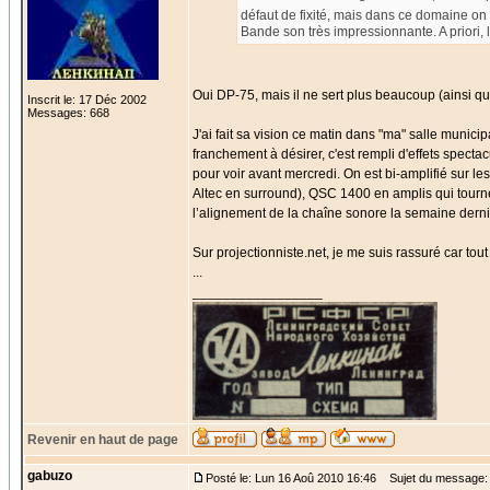
défaut de fixité, mais dans ce domaine on 
Bande son très impressionnante. A priori, 
Oui DP-75, mais il ne sert plus beaucoup (ainsi q
Inscrit le: 17 Déc 2002
Messages: 668
J'ai fait sa vision ce matin dans "ma" salle munici
franchement à désirer, c'est rempli d'effets specta
pour voir avant mercredi. On est bi-amplifié sur le
Altec en surround), QSC 1400 en amplis qui tourn
l’alignement de la chaîne sonore la semaine derni
Sur projectionniste.net, je me suis rassuré car tou
...
_________________
Revenir en haut de page
gabuzo
Posté le: Lun 16 Aoû 2010 16:46
Sujet du message: