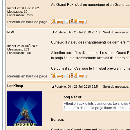
Au Grand Rex, c'est en numérique et en Grand Lar
Inscrit le: 31 Déc 2002
Messages: 19
Localisation: Paris
Revenir en haut de page
proj
Posté le: Dim 25 Juil 2010 23:18
Sujet du message:
Curieux. Il y a eu des changements de dernière mi
Inscrit le: 01 Aoû 2006
Messages: 203
Attention aux effets d'annonce. Le site du Grand R
Localisation: Lille
la projo floue et tremblotante attestait d'une proj
Ce qui est sûr, c'est que le film était prévu en n
Revenir en haut de page
LenKinap
Posté le: Dim 25 Juil 2010 23:54
Sujet du message:
proj a écrit:
Attention aux effets d'annonce. Le site d
fiable m'a dit que la projo floue et trembl
Bonsoir,