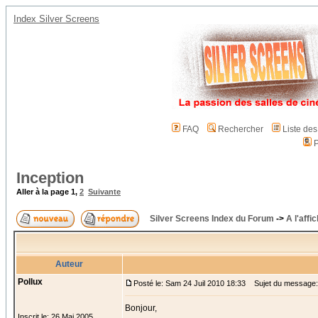
Index Silver Screens
FAQ
Rechercher
Liste de
P
Inception
Aller à la page
1
,
2
Suivante
Silver Screens Index du Forum
->
A l'affi
Auteur
Pollux
Posté le: Sam 24 Juil 2010 18:33
Sujet du message: 
Bonjour,
Inscrit le: 26 Mai 2005