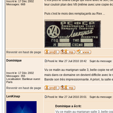
C'est plus le Grand Large qui vibre avec le son, c
Inscrit le: 17 Déc 2002
Messages: 668
leur couloir plan des V8 (même avec une copie écl
Puis c'est le mois des remplaçants au Rex ...
_________________
Revenir en haut de page
Dominique
Posté le: Mar 27 Juil 2010 18:42
Sujet du message:
Vu ce matin au marignan salle 3, belle copie ne effet
Inscrit le: 17 Déc 2002
mais dans ce domaine on devient difficile avec l
Messages: 355
Localisation: Banlieue ouest
Bande son très impressionnante. A priori, la salle
Paris
Revenir en haut de page
LenKinap
Posté le: Mar 27 Juil 2010 20:01
Sujet du message:
Dominique a écrit:
Vu ce matin au marignan salle 3, belle copie