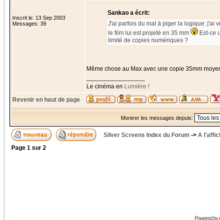
Sankao a écrit:
Inscrit le: 13 Sep 2003
J'ai parfois du mal à piger la logique: j'ai 
Messages: 39
le film lui est projeté en 35 mm
Est-ce 
limité de copies numériques ?
Même chose au Max avec une copie 35mm moye
_________________
Le cinéma en
Lumière !
Revenir en haut de page
Montrer les messages depuis:
Silver Screens Index du Forum
->
A l'affi
Page
1
sur
2
Powered by