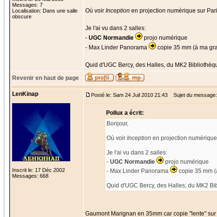
Messages: 7
Où voir
Inception
en projection numérique sur Par
Localisation: Dans une salle
obscure
Je l'ai vu dans 2 salles:
-
UGC Normandie
projo numérique
- Max Linder Panorama
copie 35 mm (à ma gra
Quid d'UGC Bercy, des Halles, du MK2 Bibliothèq
Revenir en haut de page
LenKinap
Posté le: Sam 24 Juil 2010 21:43
Sujet du message: 
Pollux a écrit:
Bonjour,
Où voir
Inception
en projection numérique 
Je l'ai vu dans 2 salles:
-
UGC Normandie
projo numérique
Inscrit le: 17 Déc 2002
- Max Linder Panorama
copie 35 mm (
Messages: 668
Quid d'UGC Bercy, des Halles, du MK2 Bi
Gaumont Marignan en 35mm car copie "lente" sur 