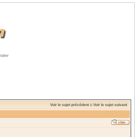
istrer
Voir le sujet précédent
::
Voir le sujet suivant