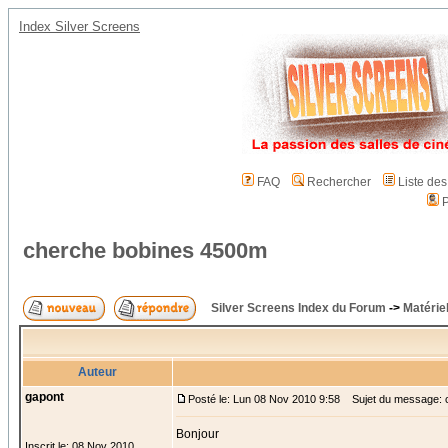
Index Silver Screens
FAQ
Rechercher
Liste de
P
cherche bobines 4500m
Silver Screens Index du Forum
->
Matérie
Auteur
gapont
Posté le: Lun 08 Nov 2010 9:58
Sujet du message: 
Bonjour
Inscrit le: 08 Nov 2010