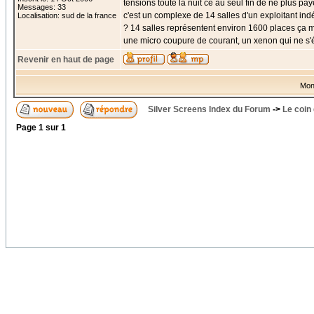
tensions toute la nuit ce au seul fin de ne plus pay
Messages: 33
c'est un complexe de 14 salles d'un exploitant ind
Localisation: sud de la france
? 14 salles représentent environ 1600 places ça 
une micro coupure de courant, un xenon qui ne s'
Revenir en haut de page
Mon
Silver Screens Index du Forum
->
Le coin
Page
1
sur
1