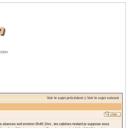
istrer
Voir le sujet précédent
::
Voir le sujet suivant
des séances soit environ 0h40 1hrs , les cabines restant je suppose sous