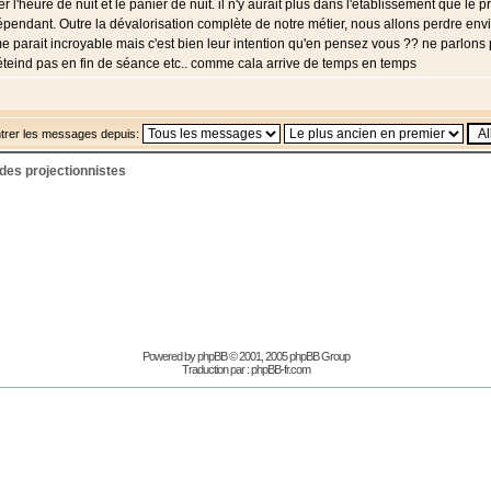
er l'heure de nuit et le panier de nuit. il n'y aurait plus dans l'établissement que l
épendant. Outre la dévalorisation complète de notre métier, nous allons perdre envi
me parait incroyable mais c'est bien leur intention qu'en pensez vous ?? ne parlo
éteind pas en fin de séance etc.. comme cala arrive de temps en temps
trer les messages depuis:
 des projectionnistes
Powered by
phpBB
© 2001, 2005 phpBB Group
Traduction par :
phpBB-fr.com