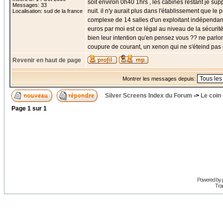
soit environ 0h40 1hrs , les cabines restant je sup
Messages: 33
nuit. il n'y aurait plus dans l'établissement que l
Localisation: sud de la france
complexe de 14 salles d'un exploitant indépendant
euros par moi est ce légal au niveau de la sécurit
bien leur intention qu'en pensez vous ?? ne parl
coupure de courant, un xenon qui ne s'éteind pas
Revenir en haut de page
Montrer les messages depuis:
Silver Screens Index du Forum
->
Le coin
Page
1
sur
1
Powered by
Trad