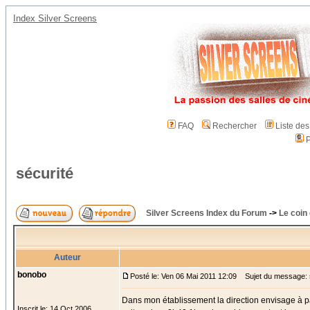
Index Silver Screens
FAQ
Rechercher
Liste de
P
sécurité
Silver Screens Index du Forum
->
Le coin
Auteur
bonobo
Posté le: Ven 06 Mai 2011 12:09
Sujet du message: 
Dans mon établissement la direction envisage à par
Inscrit le: 14 Oct 2006