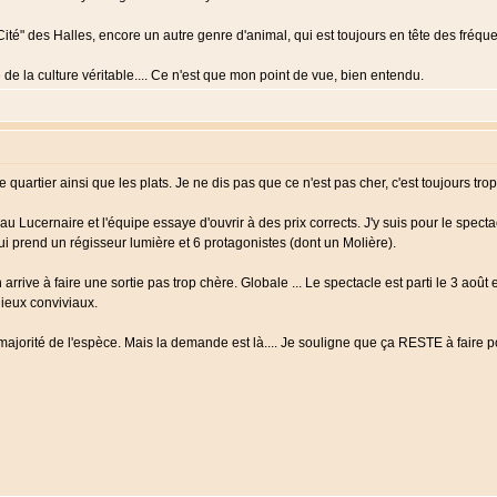
té" des Halles, encore un autre genre d'animal, qui est toujours en tête des fréquen
de la culture véritable.... Ce n'est que mon point de vue, bien entendu.
quartier ainsi que les plats. Je ne dis pas que ce n'est pas cher, c'est toujours tro
e au Lucernaire et l'équipe essaye d'ouvrir à des prix corrects. J'y suis pour le s
i prend un régisseur lumière et 6 protagonistes (dont un Molière).
rrive à faire une sortie pas trop chère. Globale ... Le spectacle est parti le 3 août 
lieux conviviaux.
majorité de l'espèce. Mais la demande est là.... Je souligne que ça RESTE à faire po