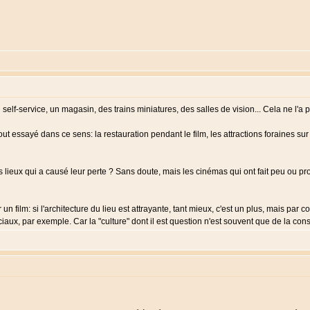
 self-service, un magasin, des trains miniatures, des salles de vision... Cela ne l'a 
t essayé dans ce sens: la restauration pendant le film, les attractions foraines sur 
ces lieux qui a causé leur perte ? Sans doute, mais les cinémas qui ont fait peu ou 
un film: si l'architecture du lieu est attrayante, tant mieux, c'est un plus, mais par 
ciaux, par exemple. Car la "culture" dont il est question n'est souvent que de la c