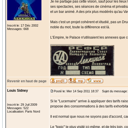
Je ne partage pas cette vision, sauf pour les lieux 
ses spectacles, ses séances de cinéma et privatisati
et un bar animé. A des prix plus modérés qu'au Vavi
Mais c'est un projet cohérent et étudié, pas un Drug
Inscrit le: 17 Déc 2002
noble du mot, toute la différence est là.
Messages: 668
L’Empire, le Palace n'utilisaient les annexes que
_________________
Revenir en haut de page
Louis Sidney
Posté le: Mer 14 Sep 2011 18:37
Sujet du message:
Si le "Lucernaire" arrive à appliquer des tarifs ra
Inscrit le: 29 Juil 2009
propose des consommations à des tarifs exhorbita
Messages: 522
Localisation: Paris Nord
Il est normal que nous ne soyons pas d'accord, car
Le "topic" le plus visité ici-même, et de très loin,