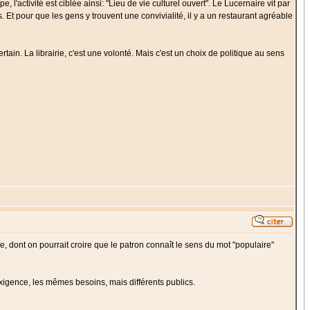
 l'activité est ciblée ainsi: "Lieu de vie culturel ouvert". Le Lucernaire vit par
s. Et pour que les gens y trouvent une convivialité, il y a un restaurant agréable
rtain. La librairie, c'est une volonté. Mais c'est un choix de politique au sens
e, dont on pourrait croire que le patron connaît le sens du mot "populaire"
exigence, les mêmes besoins, mais différents publics.