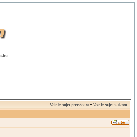
istrer
Voir le sujet précédent
::
Voir le sujet suivant