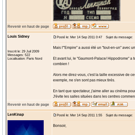
Revenir en haut de page
Louis Sidney
Posté le: Mer 14 Sep 2011 0:47
Sujet du message:
Mais l'"Empire" a aussi été un "tout-en-un" avec un
Inscrit le: 29 Juil 2009
Messages: 522
Et avant lui, le "Gaumont-Palace/ Hippodrome" a tou
Localisation: Paris Nord
combien !
Alors me direz-vous, c'est la taille excessive de 
exemple, ne s'en sont pas mieux tirés.
En tant que spectateur, j'aime aller au cinéma pour 
J'évite les salles situées dans les centres commer
Revenir en haut de page
LenKinap
Posté le: Mer 14 Sep 2011 1:55
Sujet du message:
Bonsoir,