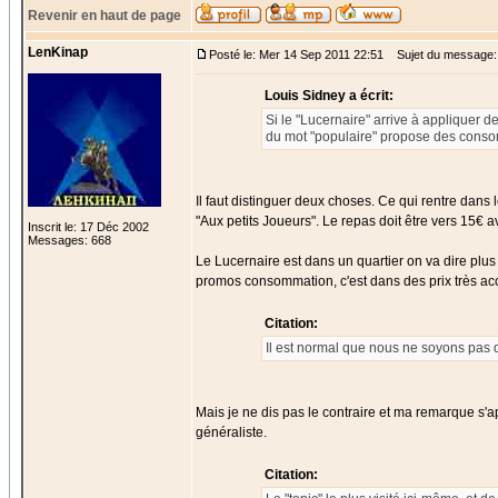
Revenir en haut de page
LenKinap
Posté le: Mer 14 Sep 2011 22:51
Sujet du message:
Louis Sidney a écrit:
Si le "Lucernaire" arrive à appliquer d
du mot "populaire" propose des consom
Il faut distinguer deux choses. Ce qui rentre dans l
"Aux petits Joueurs". Le repas doit être vers 15€ a
Inscrit le: 17 Déc 2002
Messages: 668
Le Lucernaire est dans un quartier on va dire plus "
promos consommation, c'est dans des prix très acc
Citation:
Il est normal que nous ne soyons pas d
Mais je ne dis pas le contraire et ma remarque s'ap
généraliste.
Citation: