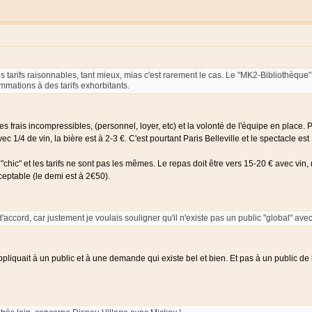
es tarifs raisonnables, tant mieux, mias c'est rarement le cas. Le "MK2-Bibliothèque
mations à des tarifs exhorbitants.
es frais incompressibles, (personnel, loyer, etc) et la volonté de l'équipe en place. 
vec 1/4 de vin, la bière est à 2-3 €. C'est pourtant Paris Belleville et le spectacle 
chic" et les tarifs ne sont pas les mêmes. Le repas doit être vers 15-20 € avec vin, m
eptable (le demi est à 2€50).
'accord, car justement je voulais souligner qu'il n'existe pas un public "global" av
pliquait à un public et à une demande qui existe bel et bien. Et pas à un public de 