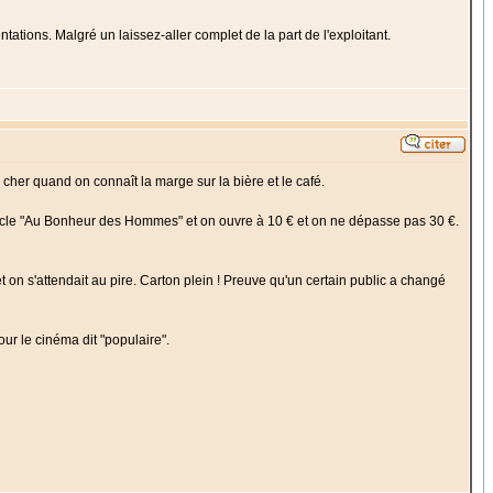
tations. Malgré un laissez-aller complet de la part de l'exploitant.
p cher quand on connaît la marge sur la bière et le café.
pectacle "Au Bonheur des Hommes" et on ouvre à 10 € et on ne dépasse pas 30 €.
et on s'attendait au pire. Carton plein ! Preuve qu'un certain public a changé
ur le cinéma dit "populaire".