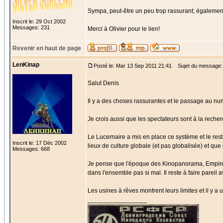
Sympa, peut-être un peu trop rassurant; également
Inscrit le: 29 Oct 2002
Messages: 231
Merci à Olivier pour le lien!
Revenir en haut de page
LenKinap
Posté le: Mar 13 Sep 2011 21:41
Sujet du message:
Salut Denis
Il y a des choses rassurantes et le passage au nu
Je crois aussi que les spectateurs sont à la reche
Le Lucernaire a mis en place ce système et le res
Inscrit le: 17 Déc 2002
lieux de culture globale (et pas globalisée) et qu
Messages: 668
Je pense que l'époque des Kinopanorama, Empire, GEI
dans l'ensemble pas si mal. Il reste à faire pareil 
Les usines à rêves montrent leurs limites et il y a u
_________________