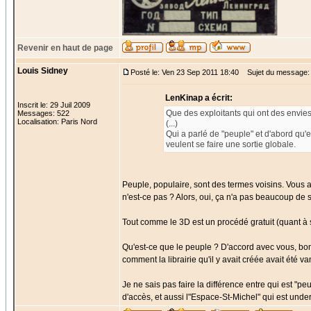
Revenir en haut de page
Louis Sidney
Posté le: Ven 23 Sep 2011 18:40
Sujet du message:
LenKinap a écrit:
Inscrit le: 29 Juil 2009
Que des exploitants qui ont des envies 
Messages: 522
Localisation: Paris Nord
(...)
Qui a parlé de "peuple" et d'abord qu'
veulent se faire une sortie globale.
Peuple, populaire, sont des termes voisins. Vous a
n'est-ce pas ? Alors, oui, ça n'a pas beaucoup de 
Tout comme le 3D est un procédé gratuit (quant à sa v
Qu'est-ce que le peuple ? D'accord avec vous, b
comment la librairie qu'il y avait créée avait été va
Je ne sais pas faire la différence entre qui est "pe
d'accès, et aussi l"Espace-St-Michel" qui est unde