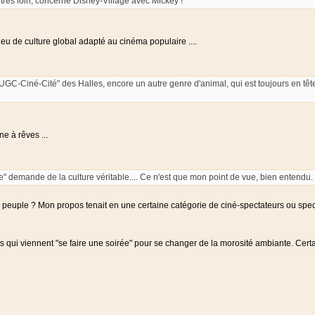
e très loin, concerne Disney-Village avec Mickey !
ieu de culture global adapté au cinéma populaire ....
"UGC-Ciné-Cité" des Halles, encore un autre genre d'animal, qui est toujours en têt
ne à rêves ...
e" demande de la culture véritable.... Ce n'est que mon point de vue, bien entendu.
e peuple ? Mon propos tenait en une certaine catégorie de ciné-spectateurs ou spect
 qui viennent "se faire une soirée" pour se changer de la morosité ambiante. Certa