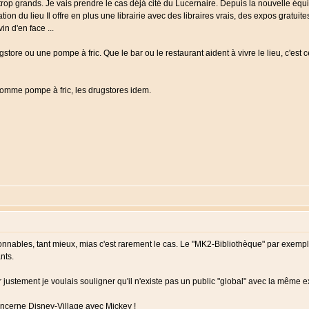
trop grands. Je vais prendre le cas déjà cité du Lucernaire. Depuis la nouvelle équipe,
on du lieu Il offre en plus une librairie avec des libraires vrais, des expos gratuite
n d'en face ...
store ou une pompe à fric. Que le bar ou le restaurant aident à vivre le lieu, c'est ce
 comme pompe à fric, les drugstores idem.
isonnables, tant mieux, mias c'est rarement le cas. Le "MK2-Bibliothèque" par exempl
nts.
 justement je voulais souligner qu'il n'existe pas un public "global" avec la même 
 concerne Disney-Village avec Mickey !