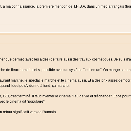
, à ma connaissance, la première mention de T.H.S.A. dans un media français (hors
mérique permet (avec les aides) de faire aussi des travaux cosmétiques. Je suis d’
rche de lieux humains et si possible avec un système "tout en un". On mange sur un l
taurant marche, le spectacle marche et le cinéma aussi. Et à des prix assez démocr
e quand l'équipe s'y donne à fond, ça marche.
, c'est terminé. Il faut inventer le cinéma "lieu de vie et d'échange". Et ce pour to
avec le cinéma dit "populaire".
n retour significatif vers de l'humain.