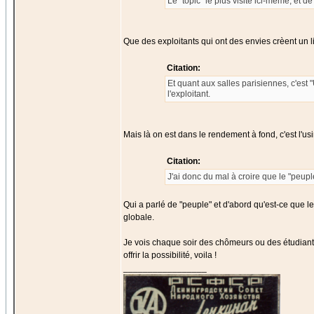
Le "topic" le plus visité ici-même, et d
Que des exploitants qui ont des envies crèent un l
Citation:
Et quant aux salles parisiennes, c'est 
l'exploitant.
Mais là on est dans le rendement à fond, c'est l'usi
Citation:
J'ai donc du mal à croire que le "peupl
Qui a parlé de "peuple" et d'abord qu'est-ce que l
globale.
Je vois chaque soir des chômeurs ou des étudiants
offrir la possibilité, voila !
_________________