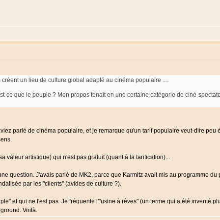
crèent un lieu de culture global adapté au cinéma populaire ....
est-ce que le peuple ? Mon propos tenait en une certaine catégorie de ciné-spectat
viez parlé de cinéma populaire, et je remarque qu'un tarif populaire veut-dire peu 
sens.
aleur artistique) qui n'est pas gratuit (quant à la tarification)...
onne question. J'avais parlé de MK2, parce que Karmitz avait mis au programme d
ndalisée par les "clients" (avides de culture ?).
uple" et qui ne l'est pas. Je fréquente l'"usine à rêves" (un terme qui a été inventé 
rground. Voilà.