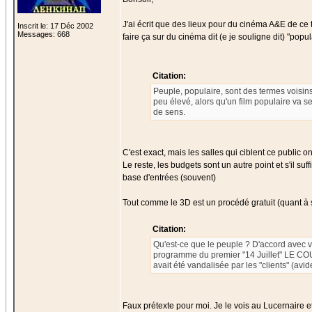
J'ai écrit que des lieux pour du cinéma A&E de ce ty
Inscrit le: 17 Déc 2002
Messages: 668
faire ça sur du cinéma dit (e je souligne dit) "pop
Citation:
Peuple, populaire, sont des termes voisins
peu élevé, alors qu'un film populaire va s
de sens.
C'est exact, mais les salles qui ciblent ce public 
Le reste, les budgets sont un autre point et s'il su
base d'entrées (souvent)
Tout comme le 3D est un procédé gratuit (quant à sa v
Citation:
Qu'est-ce que le peuple ? D'accord avec v
programme du premier "14 Juillet" LE COU
avait été vandalisée par les "clients" (avid
Faux prétexte pour moi. Je le vois au Lucernaire et