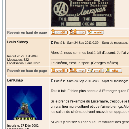
Revenir en haut de page
Louis Sidney
Posté le: Sam 24 Sep 2011 0:39
Sujet du message:
Alors là, nous sommes tout à fait d'accord. Je l'ai 
Inscrit le: 29 Juil 2009
_________________
Messages: 522
Le cinéma, c'est un sport. (Georges Méliès)
Localisation: Paris Nord
Revenir en haut de page
LenKinap
Posté le: Sam 24 Sep 2011 4:43
Sujet du message:
Tout à fait. Et bien plus connue à l'étranger qu'en 
Si je prends l'exemple du Lucernaire, c'est que je l
un vrai lieu multi-culturel et que j'aime bien ça. Al
les salles de cinéma doivent recevoir un upgrade
Si vous y croisez au bar ou au restaurant des gens
Inscrit le: 17 Déc 2002
_________________