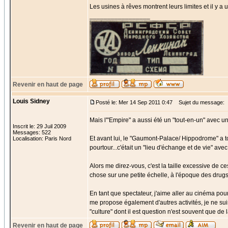
Les usines à rêves montrent leurs limites et il y a u
_________________
Revenir en haut de page
Louis Sidney
Posté le: Mer 14 Sep 2011 0:47
Sujet du message:
Mais l'"Empire" a aussi été un "tout-en-un" avec un
Inscrit le: 29 Juil 2009
Messages: 522
Et avant lui, le "Gaumont-Palace/ Hippodrome" a tou
Localisation: Paris Nord
pourtour...c'était un "lieu d'échange et de vie" av
Alors me direz-vous, c'est la taille excessive de 
chose sur une petite échelle, à l'époque des drugs
En tant que spectateur, j'aime aller au cinéma pour u
me propose également d'autres activités, je ne sui
"culture" dont il est question n'est souvent que d
Revenir en haut de page