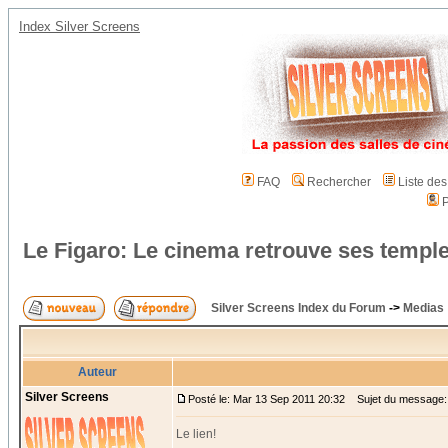
Index Silver Screens
FAQ
Rechercher
Liste de
P
Le Figaro: Le cinema retrouve ses templ
Silver Screens Index du Forum
->
Medias
Auteur
Silver Screens
Posté le: Mar 13 Sep 2011 20:32
Sujet du message: L
Le lien!