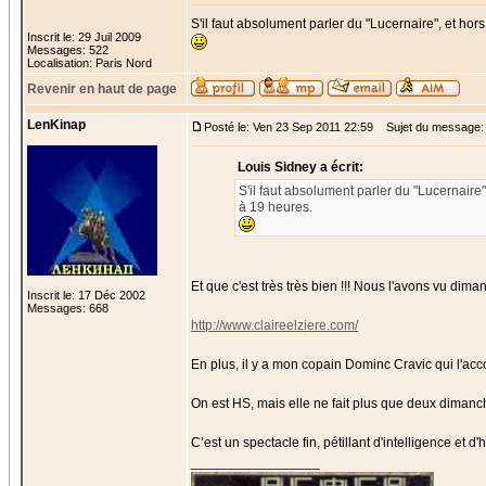
S'il faut absolument parler du "Lucernaire", et ho
Inscrit le: 29 Juil 2009
Messages: 522
Localisation: Paris Nord
Revenir en haut de page
LenKinap
Posté le: Ven 23 Sep 2011 22:59
Sujet du message:
Louis Sidney a écrit:
S'il faut absolument parler du "Lucernaire
à 19 heures.
Et que c'est très très bien !!! Nous l'avons vu dima
Inscrit le: 17 Déc 2002
Messages: 668
http://www.claireelziere.com/
En plus, il y a mon copain Dominc Cravic qui l'a
On est HS, mais elle ne fait plus que deux dimanc
C’est un spectacle fin, pétillant d'intelligence et d
_________________