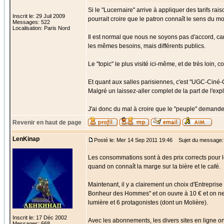
Si le "Lucernaire" arrive à appliquer des tarifs r
Inscrit le: 29 Juil 2009
pourrait croire que le patron connaît le sens du m
Messages: 522
Localisation: Paris Nord
Il est normal que nous ne soyons pas d'accord, car
les mêmes besoins, mais différents publics.
Le "topic" le plus visité ici-même, et de très loin,
Et quant aux salles parisiennes, c'est "UGC-Ciné-C
Malgré un laissez-aller complet de la part de l'expl
J'ai donc du mal à croire que le "peuple" demande 
Revenir en haut de page
LenKinap
Posté le: Mer 14 Sep 2011 19:46
Sujet du message:
Les consommations sont à des prix corrects pour le 
quand on connaît la marge sur la bière et le café.
Maintenant, il y a clairement un choix d'Entreprise 
Bonheur des Hommes" et on ouvre à 10 € et on ne 
lumière et 6 protagonistes (dont un Molière).
Inscrit le: 17 Déc 2002
Avec les abonnements, les divers sites en ligne on a
Messages: 668