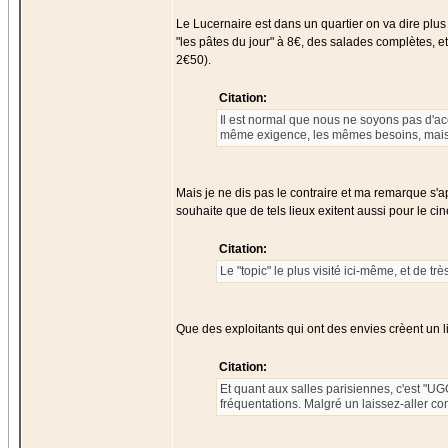
Le Lucernaire est dans un quartier on va dire plus "
"les pâtes du jour" à 8€, des salades complètes, et
2€50).
Citation:
Il est normal que nous ne soyons pas d'acco
même exigence, les mêmes besoins, mais d
Mais je ne dis pas le contraire et ma remarque s'ap
souhaite que de tels lieux exitent aussi pour le ci
Citation:
Le "topic" le plus visité ici-même, et de t
Que des exploitants qui ont des envies crèent un l
Citation:
Et quant aux salles parisiennes, c'est "UG
fréquentations. Malgré un laissez-aller com