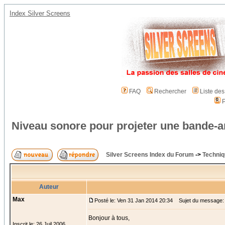
Index Silver Screens
FAQ
Rechercher
Liste de
P
Niveau sonore pour projeter une bande-
Silver Screens Index du Forum
->
Techniq
Auteur
Max
Posté le: Ven 31 Jan 2014 20:34
Sujet du message: 
Bonjour à tous,
Inscrit le: 26 Juil 2006